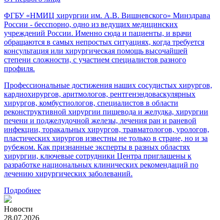
ФГБУ «НМИЦ хирургии им. А.В. Вишневского» Минздрава
России - бесспорно, одно из ведущих медицинских
учреждений России. Именно сюда и пациенты, и врачи
обращаются в самых непростых ситуациях, когда требуется
консультация или хирургическая помощь высочайшей
степени сложности, с участием специалистов разного
профиля.
Профессиональные достижения наших сосудистых хирургов,
кардиохирургов, аритмологов, рентгенэндоваскулярных
хирургов, комбустиологов, специалистов в области
реконструктивной хирургии пищевода и желудка, хирургии
печени и поджелудочной железы, лечения ран и раневой
инфекции, торакальных хирургов, травматологов, урологов,
пластических хирургов известны не только в стране, но и за
рубежом. Как признанные эксперты в разных областях
хирургии, ключевые сотрудники Центра приглашены к
разработке национальных клинических рекомендаций по
лечению хирургических заболеваний.
Подробнее
Новости
28.07.2026