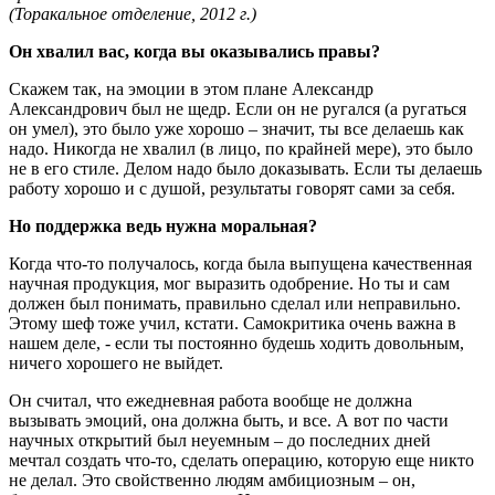
(Торакальное отделение, 2012 г.)
Он хвалил вас, когда вы оказывались правы?
Скажем так, на эмоции в этом плане Александр
Александрович был не щедр. Если он не ругался (а ругаться
он умел), это было уже хорошо – значит, ты все делаешь как
надо. Никогда не хвалил (в лицо, по крайней мере), это было
не в его стиле. Делом надо было доказывать. Если ты делаешь
работу хорошо и с душой, результаты говорят сами за себя.
Но поддержка ведь нужна моральная?
Когда что-то получалось, когда была выпущена качественная
научная продукция, мог выразить одобрение. Но ты и сам
должен был понимать, правильно сделал или неправильно.
Этому шеф тоже учил, кстати. Самокритика очень важна в
нашем деле, - если ты постоянно будешь ходить довольным,
ничего хорошего не выйдет.
Он считал, что ежедневная работа вообще не должна
вызывать эмоций, она должна быть, и все. А вот по части
научных открытий был неуемным – до последних дней
мечтал создать что-то, сделать операцию, которую еще никто
не делал. Это свойственно людям амбициозным – он,