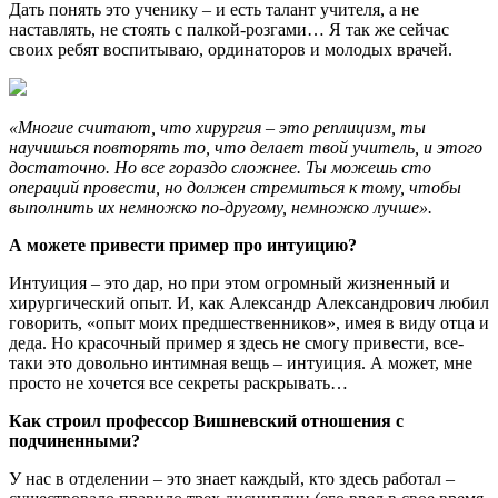
Дать понять это ученику – и есть талант учителя, а не
наставлять, не стоять с палкой-розгами… Я так же сейчас
своих ребят воспитываю, ординаторов и молодых врачей.
«Многие считают, что хирургия – это реплицизм, ты
научишься повторять то, что делает твой учитель, и этого
достаточно. Но все гораздо сложнее. Ты можешь сто
операций провести, но должен стремиться к тому, чтобы
выполнить их немножко по-другому, немножко лучше».
А можете привести пример про интуицию?
Интуиция – это дар, но при этом огромный жизненный и
хирургический опыт. И, как Александр Александрович любил
говорить, «опыт моих предшественников», имея в виду отца и
деда. Но красочный пример я здесь не смогу привести, все-
таки это довольно интимная вещь – интуиция. А может, мне
просто не хочется все секреты раскрывать…
Как строил профессор Вишневский отношения с
подчиненными?
У нас в отделении – это знает каждый, кто здесь работал –