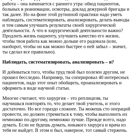
работа – она начинается с раннего утра: обход пациентов,
больных в реанимации, осмотры, доклад дежурной бригады и
так далее. Но на фоне этой рутинной практики надо уметь
наблюдать, систематизировать, анализировать, делать выводы
и тем самым улучшать результаты своей хирургической
деятельности. А что в хирургической деятельности важно?
Продлить жизнь пациенту, улучшить качество его жизни,
чтобы твоя работа как можно дольше его радовала (или,
наоборот, чтобы он как можно быстрее о ней забыл – значит,
ты сделал все правильно).
Наблюдать, систематизировать, анализировать – и?
И добиваться того, чтобы труд твой был полезен другим, не
прошел бесследно. Например, ты соперировал 40 интересных
пациентов, надо этот опыт обобщить, проанализировать и
оформить в виде научной статьи.
Многие считают, что хирургия – это реплицизм, ты
научишься повторять то, что делает твой учитель, и этого
достаточно. Но все гораздо сложнее. Ты можешь сто операций
провести, но должен стремиться к тому, чтобы выполнить их
немножко по-другому, немножко лучше. Прежде всего, надо
думать. Если не будешь думать, никакого хирурга и врача из
тебя не выйдет. В этом и был, наверное, тот самый стержень.