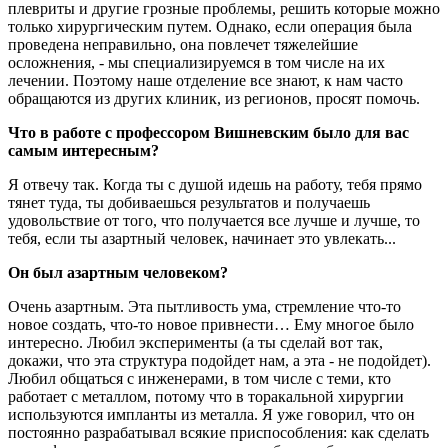
плевриты и другие грозные проблемы, решить которые можно
только хирургическим путем. Однако, если операция была
проведена неправильно, она повлечет тяжелейшие
осложнения, - мы специализируемся в том числе на их
лечении. Поэтому наше отделение все знают, к нам часто
обращаются из других клиник, из регионов, просят помочь.
Что в работе с профессором Вишневским было для вас
самым интересным?
Я отвечу так. Когда ты с душой идешь на работу, тебя прямо
тянет туда, ты добиваешься результатов и получаешь
удовольствие от того, что получается все лучше и лучше, то
тебя, если ты азартный человек, начинает это увлекать...
Он был азартным человеком?
Очень азартным. Эта пытливость ума, стремление что-то
новое создать, что-то новое привнести… Ему многое было
интересно. Любил эксперименты (а ты сделай вот так,
докажи, что эта структура подойдет нам, а эта - не подойдет).
Любил общаться с инженерами, в том числе с теми, кто
работает с металлом, потому что в торакальной хирургии
используются импланты из металла. Я уже говорил, что он
постоянно разрабатывал всякие приспособления: как сделать