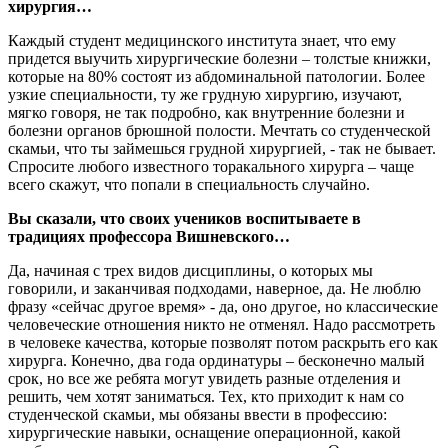
хирургия…
Каждый студент медицинского института знает, что ему
придется выучить хирургические болезни – толстые книжки,
которые на 80% состоят из абдоминальной патологии. Более
узкие специальности, ту же грудную хирургию, изучают,
мягко говоря, не так подробно, как внутренние болезни и
болезни органов брюшной полости. Мечтать со студенческой
скамьи, что ты займешься грудной хирургией, - так не бывает.
Спросите любого известного торакального хирурга – чаще
всего скажут, что попали в специальность случайно.
Вы сказали, что своих учеников воспитываете в
традициях профессора Вишневского…
Да, начиная с трех видов дисциплины, о которых мы
говорили, и заканчивая подходами, наверное, да. Не люблю
фразу «сейчас другое время» - да, оно другое, но классические
человеческие отношения никто не отменял. Надо рассмотреть
в человеке качества, которые позволят потом раскрыть его как
хирурга. Конечно, два года ординатуры – бесконечно малый
срок, но все же ребята могут увидеть разные отделения и
решить, чем хотят заниматься. Тех, кто приходит к нам со
студенческой скамьи, мы обязаны ввести в профессию:
хирургические навыки, оснащение операционной, какой