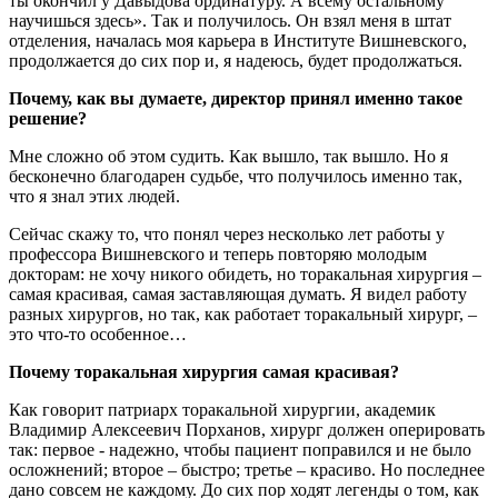
ты окончил у Давыдова ординатуру. А всему остальному
научишься здесь». Так и получилось. Он взял меня в штат
отделения, началась моя карьера в Институте Вишневского,
продолжается до сих пор и, я надеюсь, будет продолжаться.
Почему, как вы думаете, директор принял именно такое
решение?
Мне сложно об этом судить. Как вышло, так вышло. Но я
бесконечно благодарен судьбе, что получилось именно так,
что я знал этих людей.
Сейчас скажу то, что понял через несколько лет работы у
профессора Вишневского и теперь повторяю молодым
докторам: не хочу никого обидеть, но торакальная хирургия –
самая красивая, самая заставляющая думать. Я видел работу
разных хирургов, но так, как работает торакальный хирург, –
это что-то особенное…
Почему торакальная хирургия самая красивая?
Как говорит патриарх торакальной хирургии, академик
Владимир Алексеевич Порханов, хирург должен оперировать
так: первое - надежно, чтобы пациент поправился и не было
осложнений; второе – быстро; третье – красиво. Но последнее
дано совсем не каждому. До сих пор ходят легенды о том, как