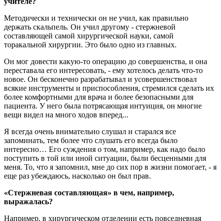
учителе?
Методически и технически он не учил, как правильно
держать скальпель. Он учил другому - стержневой
составляющей самой хирургической науки, самой
торакальной хирургии. Это было одно из главных.
Он мог довести какую-то операцию до совершенства, и она
переставала его интересовать, - ему хотелось делать что-то
новое. Он бесконечно разрабатывал и усовершенствовал
всякие инструменты и приспособления, стремился сделать их
более комфортными для врача и более безопасными для
пациента. У него была потрясающая интуиция, он многие
вещи видел на много ходов вперед...
Я всегда очень внимательно слушал и старался все
запоминать, тем более что слушать его всегда было
интересно… Его суждения о том, например, как надо было
поступить в той или иной ситуации, были бесценными для
меня. То, что я запомнил, мне до сих пор в жизни помогает, - я
еще раз убеждаюсь, насколько он был прав.
«Стержневая составляющая» в чем, например,
выражалась?
Например, в хирургическом отделении есть повседневная