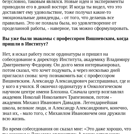
безусловно, таковым являлся. Новые идеи и эксперименты
приводили его в дикий восторг. И когда ты видел, что это
доставляет ему удовольствие, тоже получал какие-то
эмоциональные дивиденды, - от того, что делаешь все
правильно. Это не похвала была, но удовлетворение от
проделанной работы, - наверное, так можно сформулировать.
Вы уже были знакомы с профессором Вишневским, когда
пришли в Институт?
Нет, я искал работу после ординатуры и пришел на
собеседование к директору Института, академику Владимиру
Дмитриевичу Федорову. Он долго меня интервьюировал,
потом сказал, что хочет подумать, а через несколько дней
пригласил снова: хочу познакомить вас с профессором
Вишневским. Александр Александрович расспрашивал, где и
у кого я учился. Я окончил ординатуру в Онкологическом
научном центре имени Блохина. Сначала центр возглавлял
академик Николай Николаевич Трапезников, потом -
академик Михаил Иванович Давыдов. Легендарнейшая
школа, великие люди, и Александр Александрович, конечно,
знал их, - мало того, с Михаилом Ивановичем они дружили
всю жизнь.
Во время собеседования он сказал мне: «Это даже хорошо, что