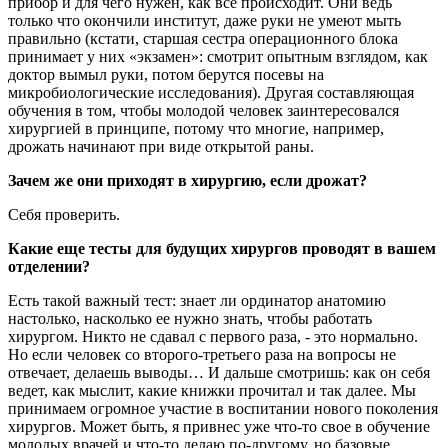
прибор и для чего нужен, как все происходит. Они ведь
только что окончили институт, даже руки не умеют мыть
правильно (кстати, старшая сестра операционного блока
принимает у них «экзамен»: смотрит опытным взглядом, как
доктор вымыл руки, потом берутся посевы на
микробиологические исследования). Другая составляющая
обучения в том, чтобы молодой человек заинтересовался
хирургией в принципе, потому что многие, например,
дрожать начинают при виде открытой раны.
Зачем же они приходят в хирургию, если дрожат?
Себя проверить.
Какие еще тесты для будущих хирургов проводят в вашем
отделении?
Есть такой важный тест: знает ли ординатор анатомию
настолько, насколько ее нужно знать, чтобы работать
хирургом. Никто не сдавал с первого раза, - это нормально.
Но если человек со второго-третьего раза на вопросы не
отвечает, делаешь выводы… И дальше смотришь: как он себя
ведет, как мыслит, какие книжки прочитал и так далее. Мы
принимаем огромное участие в воспитании нового поколения
хирургов. Может быть, я привнес уже что-то свое в обучение
молодых врачей и что-то делаю по-другому, но базовые