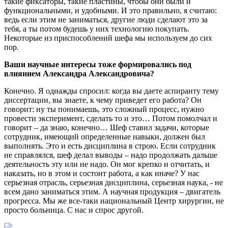
такие фиксаторы, такие пластины, чтобы они были и
функциональными, и удобными. И это правильно, я считаю:
ведь если этим не заниматься, другие люди сделают это за
тебя, а ты потом будешь у них технологию покупать.
Некоторые из приспособлений шефа мы используем до сих
пор.
Ваши научные интересы тоже формировались под
влиянием Александра Александровича?
Конечно. Я однажды спросил: когда вы даете аспиранту тему
диссертации, вы знаете, к чему приведет его работа? Он
говорит: ну ты понимаешь, это сложный процесс, нужно
провести эксперимент, сделать то и это… Потом помолчал и
говорит – да знаю, конечно… Шеф ставил задачи, которые
сотрудник, имеющий определенные навыки, должен был
выполнять. Это и есть дисциплина в строю. Если сотрудник
не справлялся, шеф делал выводы – надо продолжать дальше
деятельность эту или не надо. Он мог крепко и отчитать, и
наказать, но в этом и состоит работа, а как иначе? У нас
серьезная отрасль, серьезная дисциплина, серьезная наука, - не
всем дано заниматься этим. А научная продукция – двигатель
прогресса. Мы же все-таки национальный Центр хирургии, не
просто больница. С нас и спрос другой.