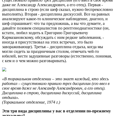
существовало правило трех дисциплин (его ввел в свое время
даже не Александр Александрович, а его отец). Первая -
дисциплина в строю (если шеф сказал, нужно беспрекословно
выполнять). Вторая - дисциплина дискуссий. Все на равных
анализируют какое-то клиническое наблюдение, диагноз, и
шеф спрашивает: что ты предложишь, а вы что думаете, а
давайте позовем специалистов по рентгенодиагностике (он,
кстати, любил ходить к Григорию Григорьевичу
Кармазановскому, обсуждать с ним редкие заболевания, -
иногда я присутствовал на этих встречах, это было
завораживающе). Третья – дисциплина отдыха, когда мы
могли сидеть за праздничным столом, отмечать чей-то
юбилей, вести задушевные разговоры (естественно, понимая,
с кем и о чем можно разговаривать).
«В торакальном отделении – это знает каждый, кто здесь
работал – существовало правило трех дисциплин (его ввел в
свое время даже не Александр Александрович, а его отец).
Дисциплина в строю, дисциплина дискуссий, дисциплина
отдыха».
(Торакальное отделение, 1974 г.)
Эти три вида дисциплины у вас в отделении по-прежнему
актуальны?