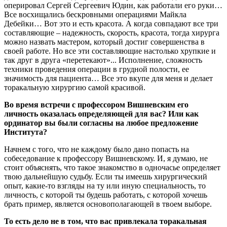
оперировал Сергей Сергеевич Юдин, как работали его руки…
Все восхищались бескровными операциями Майкла
Дебейки… Вот это и есть красота. А когда совпадают все три
составляющие – надежность, скорость, красота, тогда хирурга
можно назвать мастером, который достиг совершенства в
своей работе. Но все эти составляющие настолько хрупкие и
так друг в друга «перетекают»... Исполнение, сложность
техники проведения операции в грудной полости, ее
значимость для пациента… Все это вкупе для меня и делает
торакальную хирургию самой красивой.
Во время встречи с профессором Вишневским его
личность оказалась определяющей для вас? Или как
ординатор вы были согласны на любое предложение
Института?
Начнем с того, что не каждому было дано попасть на
собеседование к профессору Вишневскому. И, я думаю, не
стоит объяснять, что такое знакомство в одночасье определяет
твою дальнейшую судьбу. Если ты имеешь хирургический
опыт, какие-то взгляды на ту или иную специальность, то
личность, с которой ты будешь работать, с которой хочешь
брать пример, является основополагающей в твоем выборе.
То есть дело не в том, что вас привлекала торакальная