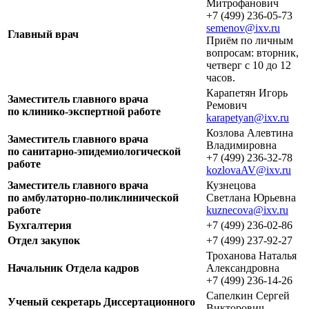
Митрофанович
+7 (499) 236-05-73
semenov@ixv.ru
Главный врач
Приём по личным
вопросам: вторник,
четверг с 10 до 12
часов.
Карапетян Игорь
Заместитель главного врача
Ремович
по клинико-экспертной работе
karapetyan@ixv.ru
Козлова Алевтина
Заместитель главного врача
Владимировна
по санитарно-эпидемиологической
+7 (499) 236-32-78
работе
kozlovaAV@ixv.ru
Заместитель главного врача
Кузнецова
по амбулаторно-поликлинической
Светлана Юрьевна
работе
kuznecova@ixv.ru
Бухгалтерия
+7 (499) 236-02-86
Отдел закупок
+7 (499) 237-92-27
Троханова Наталья
Начальник Отдела кадров
Александровна
+7 (499) 236-14-26
Сапелкин Сергей
Ученый секретарь Диссертационного
Викторович