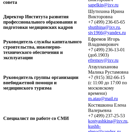
совета
sapelkin@ixv.ru
Шутихина Ирина
Директор Института развития
Викторовна
профессионального образования и
+7 (499) 236-65-65
подготовки медицинских кадров
shutihina@ixv.ru
,
siv1966@yandex.ru
Ефремов Игорь
Руководитель службы капитального
Владимирович
строительства, инженерно-
+7 (499) 236-13-01
технического обеспечения и
(доб.1903)
эксплуатации
efremov@ixv.ru
Атауллаханова
Малика Рустамовна
Руководитель группы организации
+7 (915) 302-66-15
внебюджетной помощи и
(с 11:00 до 17:00 по
медицинского туризма
московскому
времени)
m.atau@mail.ru
Костяшкина Елена
Валерьевна
+7 (499) 237-25-53
Специалист по работе со СМИ
kostyashkina@ixv.ru
,
kushh-
elena@yandex.ru