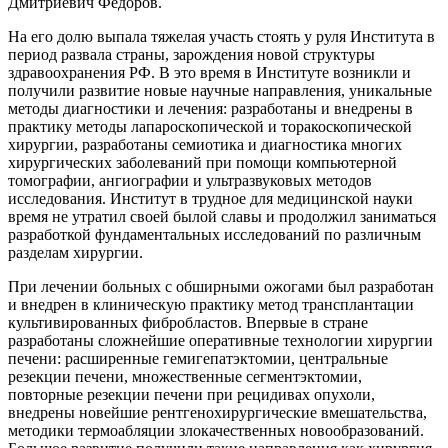
Дмитриевич Фёдоров.
На его долю выпала тяжелая участь стоять у руля Института в
период развала страны, зарождения новой структуры
здравоохранения РФ. В это время в Институте возникли и
получили развитие новые научные направления, уникальные
методы диагностики и лечения: разработаны и внедрены в
практику методы лапароскопической и торакоскопической
хирургии, разработаны семиотика и диагностика многих
хирургических заболеваний при помощи компьютерной
томографии, ангиографии и ультразвуковых методов
исследования. Институт в трудное для медицинской науки
время не утратил своей былой славы и продолжил заниматься
разработкой фундаментальных исследований по различным
разделам хирургии.
При лечении больных с обширными ожогами был разработан
и внедрен в клиническую практику метод трансплантации
культивированных фибробластов. Впервые в стране
разработаны сложнейшие оперативные технологии хирургии
печени: расширенные гемигепатэктомии, центральные
резекции печени, множественные сегментэктомии,
повторные резекции печени при рецидивах опухоли,
внедрены новейшие рентгенохирургические вмешательства,
методики термоабляции злокачественных новообразований.