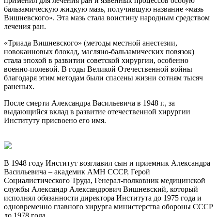
применил для лечения ран и язвенных процессов особую
бальзамическую жидкую мазь, получившую название «мазь
Вишневского». Эта мазь стала воистину народным средством
лечения ран.
«Триада Вишневского» (методы местной анестезии,
новокаиновых блокад, масляно-бальзамических повязок)
стала эпохой в развитии советской хирургии, особенно
военно-полевой. В годы Великой Отечественной войны
благодаря этим методам были спасены жизни сотням тысяч
раненых.
После смерти Александра Васильевича в 1948 г., за
выдающийся вклад в развитие отечественной хирургии
Институту присвоено его имя.
В 1948 году Институт возглавил сын и приемник Александра
Васильевича – академик АМН СССР, Герой
Социалистического Труда, Генерал-полковник медицинской
службы Александр Александрович Вишневский, который
исполнял обязанности директора Института до 1975 года и
одновременно главного хирурга министерства обороны СССР
до 1978 года.