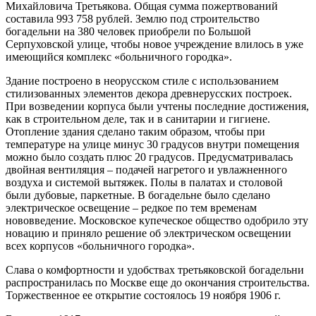
Михайловича Третьякова. Общая сумма пожертвований
составила 993 758 рублей. Землю под строительство
богадельни на 380 человек приобрели по Большой
Серпуховской улице, чтобы новое учреждение влилось в уже
имеющийся комплекс «больничного городка».
Здание построено в неорусском стиле с использованием
стилизованных элементов декора древнерусских построек.
При возведении корпуса были учтены последние достижения,
как в строительном деле, так и в санитарии и гигиене.
Отопление здания сделано таким образом, чтобы при
температуре на улице минус 30 градусов внутри помещения
можно было создать плюс 20 градусов. Предусматривалась
двойная вентиляция – подачей нагретого и увлажненного
воздуха и системой вытяжек. Полы в палатах и столовой
были дубовые, паркетные. В богадельне было сделано
электрическое освещение – редкое по тем временам
нововведение. Московское купеческое общество одобрило эту
новацию и приняло решение об электрическом освещении
всех корпусов «больничного городка».
Слава о комфортности и удобствах третьяковской богадельни
распространилась по Москве еще до окончания строительства.
Торжественное ее открытие состоялось 19 ноября 1906 г.