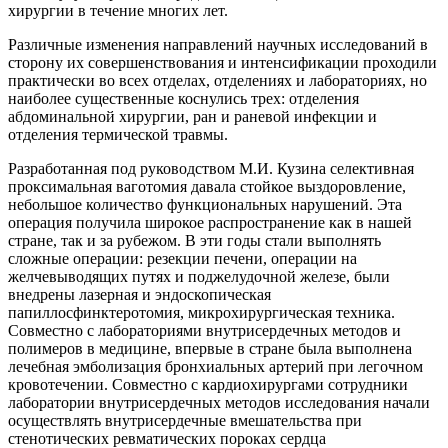
хирургии в течение многих лет.
Различные изменения направлений научных исследований в
сторону их совершенствования и интенсификации проходили
практически во всех отделах, отделениях и лабораториях, но
наиболее существенные коснулись трех: отделения
абдоминальной хирургии, ран и раневой инфекции и
отделения термической травмы.
Разработанная под руководством М.И. Кузина селективная
проксимальная ваготомия давала стойкое выздоровление,
небольшое количество функциональных нарушений. Эта
операция получила широкое распространение как в нашей
стране, так и за рубежом. В эти годы стали выполнять
сложные операции: резекции печени, операции на
желчевыводящих путях и поджелудочной железе, были
внедрены лазерная и эндоскопическая
папиллосфинктеротомия, микрохирургическая техника.
Совместно с лабораториями внутрисердечных методов и
полимеров в медицине, впервые в стране была выполнена
лечебная эмболизация бронхиальных артерий при легочном
кровотечении. Совместно с кардиохирургами сотрудники
лаборатории внутрисердечных методов исследования начали
осуществлять внутрисердечные вмешательства при
стенотических ревматических пороках сердца