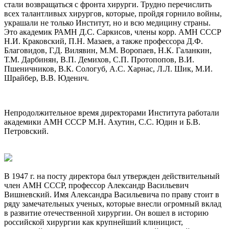
стали возвращаться с фронта хирурги. Трудно перечислить
всех талантливых хирургов, которые, пройдя горнило войны,
украшали не только Институт, но и всю медицину страны.
Это академик РАМН Д.С. Саркисов, члены корр. АМН СССР
Н.И. Краковский, П.Н. Мазаев, а также профессора Д.Ф.
Благовидов, Г.Д. Вилявин, М.М. Воропаев, Н.К. Галанкин,
Т.М. Дарбинян, В.П. Демихов, С.П. Протопопов, В.И.
Пшеничников, В.К. Сологуб, А.С. Харнас, Л.Л. Шик, М.И.
Шрайбер, В.В. Юденич.
Непродолжительное время директорами Института работали
академики АМН СССР М.Н. Ахутин, С.С. Юдин и Б.В.
Петровский.
В 1947 г. на посту директора был утвержден действительный
член АМН СССР, профессор Александр Васильевич
Вишневский. Имя Александра Васильевича по праву стоит в
ряду замечательных ученых, которые внесли огромный вклад
в развитие отечественной хирургии. Он вошел в историю
российской хирургии как крупнейший клиницист,