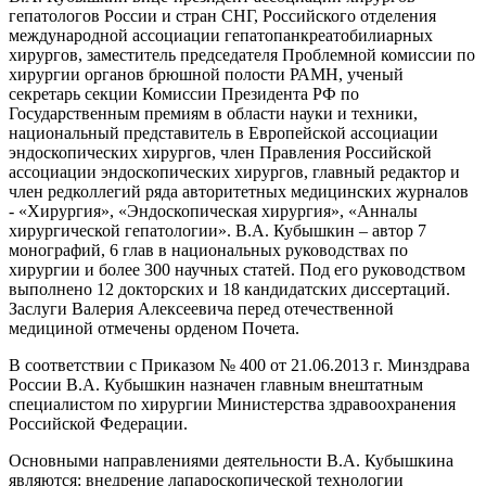
гепатологов России и стран СНГ, Российского отделения
международной ассоциации гепатопанкреатобилиарных
хирургов, заместитель председателя Проблемной комиссии по
хирургии органов брюшной полости РАМН, ученый
секретарь секции Комиссии Президента РФ по
Государственным премиям в области науки и техники,
национальный представитель в Европейской ассоциации
эндоскопических хирургов, член Правления Российской
ассоциации эндоскопических хирургов, главный редактор и
член редколлегий ряда авторитетных медицинских журналов
- «Хирургия», «Эндоскопическая хирургия», «Анналы
хирургической гепатологии». В.А. Кубышкин – автор 7
монографий, 6 глав в национальных руководствах по
хирургии и более 300 научных статей. Под его руководством
выполнено 12 докторских и 18 кандидатских диссертаций.
Заслуги Валерия Алексеевича перед отечественной
медициной отмечены орденом Почета.
В соответствии с Приказом № 400 от 21.06.2013 г. Минздрава
России В.А. Кубышкин назначен главным внештатным
специалистом по хирургии Министерства здравоохранения
Российской Федерации.
Основными направлениями деятельности В.А. Кубышкина
являются: внедрение лапароскопической технологии