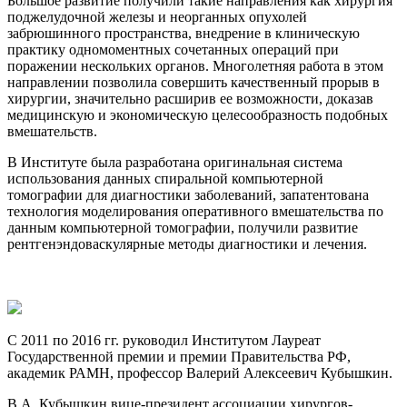
Большое развитие получили такие направления как хирургия
поджелудочной железы и неорганных опухолей
забрюшинного пространства, внедрение в клиническую
практику одномоментных сочетанных операций при
поражении нескольких органов. Многолетняя работа в этом
направлении позволила совершить качественный прорыв в
хирургии, значительно расширив ее возможности, доказав
медицинскую и экономическую целесообразность подобных
вмешательств.
В Институте была разработана оригинальная система
использования данных спиральной компьютерной
томографии для диагностики заболеваний, запатентована
технология моделирования оперативного вмешательства по
данным компьютерной томографии, получили развитие
рентгенэндоваскулярные методы диагностики и лечения.
С 2011 по 2016 гг. руководил Институтом Лауреат
Государственной премии и премии Правительства РФ,
академик РАМН, профессор Валерий Алексеевич Кубышкин.
В.А. Кубышкин вице-президент ассоциации хирургов-