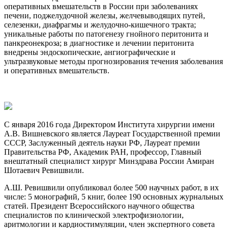
оперативных вмешательств в России при заболеваниях
печени, поджелудочной железы, желчевыводящих путей,
селезенки, диафрагмы и желудочно-кишечного тракта;
уникальные работы по патогенезу гнойного перитонита и
панкреонекроза; в диагностике и лечении перитонита
внедрены эндоскопические, ангиографические и
ультразвуковые методы прогнозирования течения заболевания
и оперативных вмешательств.
С января 2016 года Директором Института хирургии имени
А.В. Вишневского является Лауреат Государственной премии
СССР, Заслуженный деятель науки РФ, Лауреат премии
Правительства РФ, Академик РАН, профессор, Главный
внештатный специалист хирург Минздрава России Амиран
Шотаевич Ревишвили.
А.Ш. Ревишвили опубликовал более 500 научных работ, в их
числе: 5 монографий, 5 книг, более 190 основных журнальных
статей. Президент Всероссийского научного общества
специалистов по клинической электрофизиологии,
аритмологии и кардиостимуляции, член экспертного совета