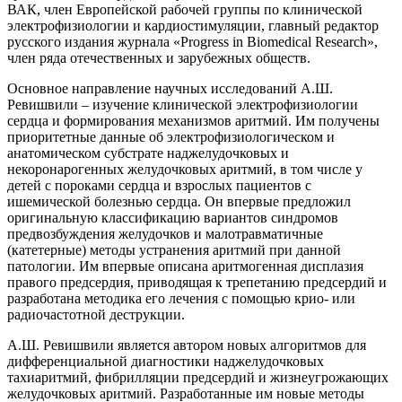
ВАК, член Европейской рабочей группы по клинической
электрофизиологии и кардиостимуляции, главный редактор
русского издания журнала «Progress in Biomedical Research»,
член ряда отечественных и зарубежных обществ.
Основное направление научных исследований А.Ш.
Ревишвили – изучение клинической электрофизиологии
сердца и формирования механизмов аритмий. Им получены
приоритетные данные об электрофизиологическом и
анатомическом субстрате наджелудочковых и
некоронарогенных желудочковых аритмий, в том числе у
детей с пороками сердца и взрослых пациентов с
ишемической болезнью сердца. Он впервые предложил
оригинальную классификацию вариантов синдромов
предвозбуждения желудочков и малотравматичные
(катетерные) методы устранения аритмий при данной
патологии. Им впервые описана аритмогенная дисплазия
правого предсердия, приводящая к трепетанию предсердий и
разработана методика его лечения с помощью крио- или
радиочастотной деструкции.
А.Ш. Ревишвили является автором новых алгоритмов для
дифференциальной диагностики наджелудочковых
тахиаритмий, фибрилляции предсердий и жизнеугрожающих
желудочковых аритмий. Разработанные им новые методы