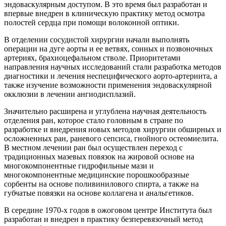
эндоваскулярным доступом. В это время был разработан и
впервые внедрен в клиническую практику метод осмотра
полостей сердца при помощи волоконной оптики.
В отделении сосудистой хирургии начали выполнять
операции на дуге аорты и ее ветвях, сонных и позвоночных
артериях, брахиоцефальном стволе. Приоритетами
направления научных исследований стали разработка методов
диагностики и лечения неспецифического аорто-артериита, а
также изучение возможности применения эндоваскулярной
окклюзии в лечении ангиодисплазий.
Значительно расширена и углублена научная деятельность
отделения ран, которое стало головным в стране по
разработке и внедрения новых методов хирургии обширных и
осложненных ран, раневого сепсиса, гнойного остеомиелита.
В местном лечении ран был осуществлен переход с
традиционных мазевых повязок на жировой основе на
многокомпонентные гидрофильные мази и
многокомпонентные медицинские порошкообразные
сорбенты на основе поливинилового спирта, а также на
губчатые повязки на основе коллагена и анальгетиков.
В середине 1970-х годов в ожоговом центре Института был
разработан и внедрен в практику безперевязочный метод