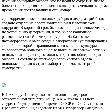
лечения обширных ожогов, что позволило сократить число
болезненных перевязок и, почти в два раза, уменьшить время
пребывания пострадавших в стационаре.
Для коррекции послеожоговых рубцов и деформаций было
создано отделение восстановительной и пластической
хирургии. В короткий срок были освоены различные методы
по устранению деформаций, в том числе баллонное
растяжение тканей и микрохирургия. На базе отдела
патоморфологии была создана лаборатория культивирования
тканей, в которой выращивались и изучались культуры
фибробластов больного с целью выяснения возможности их
использования для подготовки к закрытию обширных ран и
ожогов. В составе рентген-радиологического отдела
появилась первая в стране лаборатория компьютерной
томографии.
В 1988 году Институт возглавил один из лидеров
отечественной хирургии конца ХХ – начала ХХI века,
Лауреат Государственной премии СССР и РСФСР, премии
Правительства РФ, академик РАМН, профессор Владимир