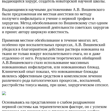
выдающийся хирург, создатель новаторской научной школы.
Выдающимися научными достижениями А.В. Вишневского
были предложенная им местная анестезия по методу
ползучего инфильтрата и учение о нервной трофике в
хирургии. Метод обезболивания по Вишневскому стал одним
из ведущих в операционной деятельности советских хирургов
и принес автору широкую известность.
Применяя местное обезболивание в течение многих лет,
особенно при воспалительных процессах, А.В. Вишневский
убедился в благоприятном действии раствора новокаина на
ткани не только вокруг воспалительного очага, но и даже
отдаленно от него. Результатом теоретических обобщений
А.В.Вишневского стало использование массивных
новокаиновых инфильтратов, или новокаиновых блокад.
Клинический опыт показал, что новокаиновые блокады
являлись эффективным средством в комплексном лечении
различного рода патологических процессов., воспалений,
расстройства тонуса мышц, при шоке, хирургическом сепсисе.
Основываясь на представлении о слабом раздражении
нервной системы как терапевтическом факторе, он с успехом