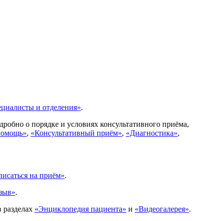
циалисты и отделения»
.
робно о порядке и условиях консультативного приёма,
помощь»
,
«Консультативный приём»
,
«Диагностика»
,
писаться на приём»
.
зыв»
.
в разделах
«Энциклопедия пациента»
и
«Видеогалерея»
.