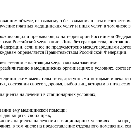
ванном объеме, оказываемую без взимания платы в соответстви
учение платных медицинских услуг и иных услуг, в том числе 
оживающих и пребывающих на территории Российской Федераци
ами Российской Федерации. Лица без гражданства, постоянно
Федерации, если иное не предусмотрено международными дого
жданам определяется Правительством Российской Федерации.
оответствии с настоящим Федеральным законом;
 реабилитацию в медицинских организациях в условиях, соотв
и) медицинским вмешательством, доступными методами и лекарс
ях, состоянии своего здоровья, выбор лиц, которым в интереса
пациента на лечении в стационарных условиях;
азании ему медицинской помощи;
я для защиты своих прав;
ождения пациента на лечении в стационарных условиях — на пре
виях, в том числе на предоставление отдельного помещения, ес