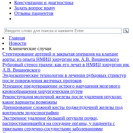
Консультации и диагностика
Задать вопрос врачу
Отзывы пациентов
Главная
Новости
Клинические случаи
Стентирование артерий и закрытая операция на клапане
аорты: из опыта НМИЦ хирургии им. А.В. Вишневского
Рубцовый стеноз трахеи: как его лечат в НМИЦ хирургии им.
А.В. Вишневского
Эндоскопические технологии в лечении рубцовых стриктур
после повреждения желчных протоков
Успешное предотвращение острого нарушения мозгового
кровообращения хирургическим путем
Реконструкция молочной железы после удаления опухоли:
какие варианты возможны
Дренирование сложной кисты поджелудочной железы под
контролем эндосонографии
Экстренное удаление большой опухоли почки,
распространившейся на соседние органы, у пациента с
тяжелыми сердечно-сосудистыми заболеваниями