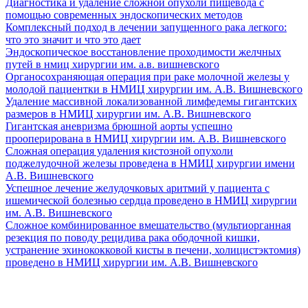
Диагностика и удаление сложной опухоли пищевода с
помощью современных эндоскопических методов
Комплексный подход в лечении запущенного рака легкого:
что это значит и что это дает
Эндоскопическое восстановление проходимости желчных
путей в нмиц хирургии им. а.в. вишневского
Органосохраняющая операция при раке молочной железы у
молодой пациентки в НМИЦ хирургии им. А.В. Вишневского
Удаление массивной локализованной лимфедемы гигантских
размеров в НМИЦ хирургии им. А.В. Вишневского
Гигантская аневризма брюшной аорты успешно
прооперирована в НМИЦ хирургии им. А.В. Вишневского
Сложная операция удаления кистозной опухоли
поджелудочной железы проведена в НМИЦ хирургии имени
А.В. Вишневского
Успешное лечение желудочковых аритмий у пациента с
ишемической болезнью сердца проведено в НМИЦ хирургии
им. А.В. Вишневского
Сложное комбинированное вмешательство (мультиорганная
резекция по поводу рецидива рака ободочной кишки,
устранение эхинококковой кисты в печени, холицистэктомия)
проведено в НМИЦ хирургии им. А.В. Вишневского