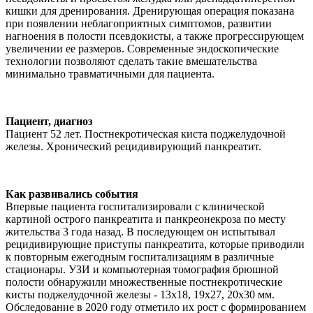
кишки для дренирования. Дренирующая операция показана
при появлении неблагоприятных симптомов, развитии
нагноения в полости псевдокисты, а также прогрессирующем
увеличении ее размеров. Современные эндоскопические
технологии позволяют сделать такие вмешательства
минимально травматичными для пациента.
Пациент, диагноз
Пациент 52 лет. Постнекротическая киста поджелудочной
железы. Хронический рецидивирующий панкреатит.
Как развивались события
Впервые пациента госпитализировали с клинической
картиной острого панкреатита и панкреонекроза по месту
жительства 3 года назад. В последующем он испытывал
рецидивирующие приступы панкреатита, которые приводили
к повторным ежегодным госпитализациям в различные
стационары. УЗИ и компьютерная томография брюшной
полости обнаружили множественные постнекротические
кисты поджелудочной железы - 13х18, 19x27, 20x30 мм.
Обследование в 2020 году отметило их рост с формированием