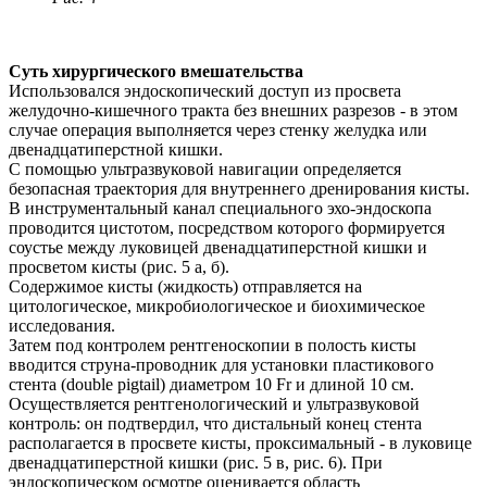
Суть хирургического вмешательства
Использовался эндоскопический доступ из просвета
желудочно-кишечного тракта без внешних разрезов - в этом
случае операция выполняется через стенку желудка или
двенадцатиперстной кишки.
С помощью ультразвуковой навигации определяется
безопасная траектория для внутреннего дренирования кисты.
В инструментальный канал специального эхо-эндоскопа
проводится цистотом, посредством которого формируется
соустье между луковицей двенадцатиперстной кишки и
просветом кисты (рис. 5 а, б).
Содержимое кисты (жидкость) отправляется на
цитологическое, микробиологическое и биохимическое
исследования.
Затем под контролем рентгеноскопии в полость кисты
вводится струна-проводник для установки пластикового
стента (double pigtail) диаметром 10 Fr и длиной 10 см.
Осуществляется рентгенологический и ультразвуковой
контроль: он подтвердил, что дистальный конец стента
располагается в просвете кисты, проксимальный - в луковице
двенадцатиперстной кишки (рис. 5 в, рис. 6). При
эндоскопическом осмотре оценивается область