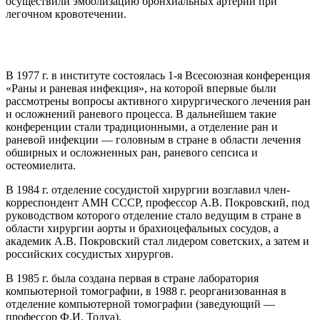
осуществили эмболизацию бронхиальных артерий при
легочном кровотечении.
В 1977 г. в институте состоялась 1-я Всесоюзная конференция
«Раны и раневая инфекция», на которой впервые были
рассмотрены вопросы активного хирургического лечения ран
и осложнений раневого процесса. В дальнейшем такие
конференции стали традиционными, а отделение ран и
раневой инфекции — головным в стране в области лечения
обширных и осложненных ран, раневого сепсиса и
остеомиелита.
В 1984 г. отделение сосудистой хирургии возглавил член-
корреспондент АМН СССР, профессор А.В. Покровский, под
руководством которого отделение стало ведущим в стране в
области хирургии аорты и брахиоцефальных сосудов, а
академик А.В. Покровский стал лидером советских, а затем и
российских сосудистых хирургов.
В 1985 г. была создана первая в стране лаборатория
компьютерной томографии, в 1988 г. реорганизованная в
отделение компьютерной томографии (заведующий —
профессор Ф.И. Тодуа).