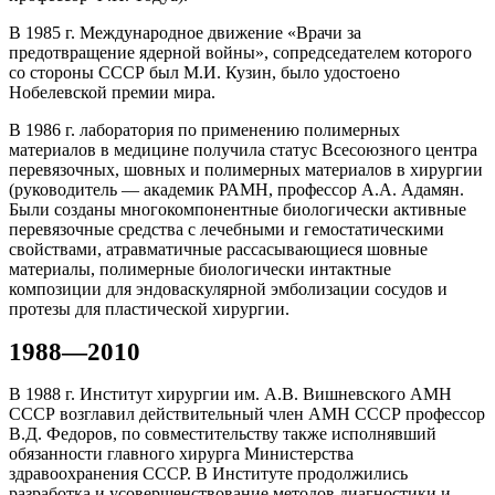
В 1985 г. Международное движение «Врачи за
предотвращение ядерной войны», сопредседателем которого
со стороны СССР был М.И. Кузин, было удостоено
Нобелевской премии мира.
В 1986 г. лаборатория по применению полимерных
материалов в медицине получила статус Всесоюзного центра
перевязочных, шовных и полимерных материалов в хирургии
(руководитель — академик РАМН, профессор А.А. Адамян.
Были созданы многокомпонентные биологически активные
перевязочные средства с лечебными и гемостатическими
свойствами, атравматичные рассасывающиеся шовные
материалы, полимерные биологически интактные
композиции для эндоваскулярной эмболизации сосудов и
протезы для пластической хирургии.
1988—2010
В 1988 г. Институт хирургии им. А.В. Вишневского АМН
СССР возглавил действительный член АМН СССР профессор
В.Д. Федоров, по совместительству также исполнявший
обязанности главного хирурга Министерства
здравоохранения СССР. В Институте продолжились
разработка и усовершенствование методов диагностики и