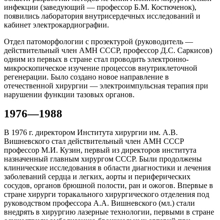
инфекции (заведующий — профессор Б.М. Костюченок),
появились лаборатория внутрисердечных исследований и
кабинет электрокардиографии.
Отдел патоморфологии с прозектурой (руководитель —
действительный член АМН СССР, профессор Д.С. Саркисов)
одним из первых в стране стал проводить электронно-
микроскопическое изучение процессов внутриклеточной
регенерации. Было создано новое направление в
отечественной хирургии — электроимпульсная терапия при
нарушении функции тазовых органов.
1976—1988
В 1976 г. директором Института хирургии им. А.В.
Вишневского стал действительный член АМН СССР
профессор М.И. Кузин, первый из директоров института
назначенный главным хирургом СССР. Были продолжены
клинические исследования в области диагностики и лечения
заболеваний сердца и легких, аорты и периферических
сосудов, органов брюшной полости, ран и ожогов. Впервые в
стране хирурги торакального хирургического отделения под
руководством профессора А.А. Вишневского (мл.) стали
внедрять в хирургию лазерные технологии, первыми в стране