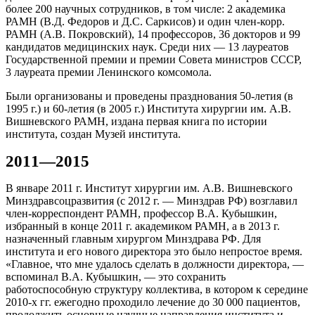
более 200 научных сотрудников, в том числе: 2 академика
РАМН (В.Д. Федоров и Д.С. Саркисов) и один член-корр.
РАМН (А.В. Покровский), 14 профессоров, 36 докторов и 99
кандидатов медицинских наук. Среди них — 13 лауреатов
Государственной премии и премии Совета министров СССР,
3 лауреата премии Ленинского комсомола.
Были организованы и проведены празднования 50-летия (в
1995 г.) и 60-летия (в 2005 г.) Института хирургии им. А.В.
Вишневского РАМН, издана первая книга по истории
института, создан Музей института.
2011—2015
В январе 2011 г. Институт хирургии им. А.В. Вишневского
Минздравсоцразвития (с 2012 г. — Минздрав РФ) возглавил
член-корреспондент РАМН, профессор В.А. Кубышкин,
избранный в конце 2011 г. академиком РАМН, а в 2013 г.
назначенный главным хирургом Минздрава РФ. Для
института и его нового директора это было непростое время.
«Главное, что мне удалось сделать в должности директора, —
вспоминал В.А. Кубышкин, — это сохранить
работоспособную структуру коллектива, в котором к середине
2010-х гг. ежегодно проходило лечение до 30 000 пациентов,
продолжить основные научные направления института и