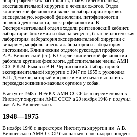
нейротрофических расстройств, травматического шока,
восстановительной хирургии и лечения ожогов. Отдел
клинической физиологии включал лаборатории корково-
висцеральную, корковой физиологии, патофизиологии
нервной деятельности, электрофизиологии. В
Экспериментальный отдел входили рентгеновский кабинет,
лаборатория биохимии и обмена веществ, бактериологическая
лаборатория, лаборатория экспериментальной хирургии с
виварием, морфологическая лаборатория и лаборатория
гистохимии. Клиническим отделом руководил профессор
А.А. Вишневский (ст.). В Отделе клинической физиологии
работали крупные физиологи, действительные члены АМН
СССР К.М. Быков и В.Н. Черниговский. Лабораторией
экспериментальной хирургии с 1947 по 1955 г. руководил
В.П. Демихов, который впервые в мире начал выполнять
пересадки жизненно-важных органов у собак.
В августе 1948 г. ИЭиКХ АМН СССР был переименован в
Институт хирургии АМН СССР, а 20 ноября 1948 г. получил
имя А.В. Вишневского.
1948—1975
В ноябре 1948 г. директором Института хирургии им. А.В.
Вишневского АМН СССР был назначен член-корреспондент