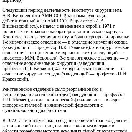
Шрайбер).
Следующий период деятельности Института хирургии им.
А.В. Вишневского АМН СССР, которым руководил
действительный член АМН СССР профессор А.А.
Вишневский (ст.), начался с введением в строй в 1971 г.
нового 17-ти этажного лабораторно-клинического корпуса.
Клинические отделения института были перепрофилированы:
1-е хирургическое отделение — в отделение хирургии сердца
(заведующий — профессор Н.К. Галанкин), 2-е хирургическое
отделение — в отделение хирургии легких (заведующий —
профессор М.М, Воропаев), 3-е хирургическое отделение — в
отделение абдоминальной хирургии (заведующий —
профессор Г.Д. Вилявин), 4-е хирургическое отделение — в
отделение хирургии сосудов (заведующий — профессор Н.И.
Краковский).
Рентгеновское отделение было реорганизовано в
рентгенорадиологический отдел (заведующий — профессор
П.Н. Мазаев), а отдел клинической физиологии — в отдел
экспериментальной и клинической физиологии с
функциональной диагностикой.
В 1972 г. в институте было создано первое в стране отделение
ран и раневой инфекции, ставшее головным в стране в
области разработки методов лечения гнойной хирургической