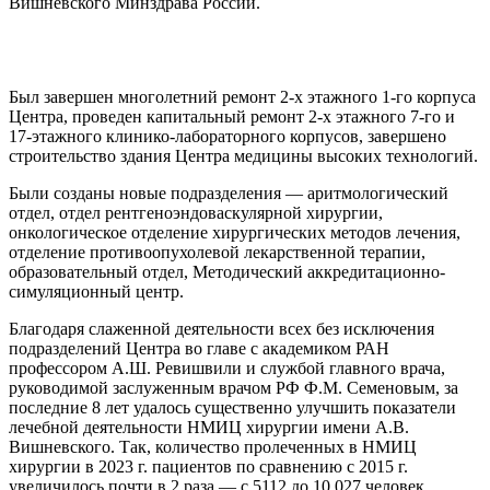
Вишневского Минздрава России.
Был завершен многолетний ремонт 2-х этажного 1-го корпуса
Центра, проведен капитальный ремонт 2-х этажного 7-го и
17-этажного клинико-лабораторного корпусов, завершено
строительство здания Центра медицины высоких технологий.
Были созданы новые подразделения — аритмологический
отдел, отдел рентгеноэндоваскулярной хирургии,
онкологическое отделение хирургических методов лечения,
отделение противоопухолевой лекарственной терапии,
образовательный отдел, Методический аккредитационно-
симуляционный центр.
Благодаря слаженной деятельности всех без исключения
подразделений Центра во главе с академиком РАН
профессором А.Ш. Ревишвили и службой главного врача,
руководимой заслуженным врачом РФ Ф.М. Семеновым, за
последние 8 лет удалось существенно улучшить показатели
лечебной деятельности НМИЦ хирургии имени А.В.
Вишневского. Так, количество пролеченных в НМИЦ
хирургии в 2023 г. пациентов по сравнению с 2015 г.
увеличилось почти в 2 раза — с 5112 до 10 027 человек,