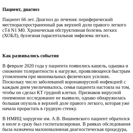
Пациент, диагноз
Пациент 66 лет. Диагноз до лечения: периферический
местнораспространенный рак верхней доли правого легкого
сT4 N1 M0. Хроническая обструктивная болезнь легких
(ХОБЛ), буллезная парасептальная эмфизема легких.
Как развивались события
В феврале 2020 года у пациента появились кашель, одышка и
снижение толерантности к нагрузке, проявляющееся быстрым
утомлением при минимальных физических усилиях.
Поскольку число заболеваний коронавирусной инфекцией с
каждым днем увеличивалось, семья пациента настояла на том,
чтобы он сделал КТ грудной клетки. Признаков вирусной
пневмонии исследование не выявило, однако обнаружилась
большая опухоль в верхней доле правого легкого, которая уже
начала прорастать в грудную стенку.
В НМИЦ хирургии им. А.В. Вишневского пациент обратился
в июле и сразу был госпитализирован. В рамках обследования
была назначена малоинвазивная диагностическая процедура,