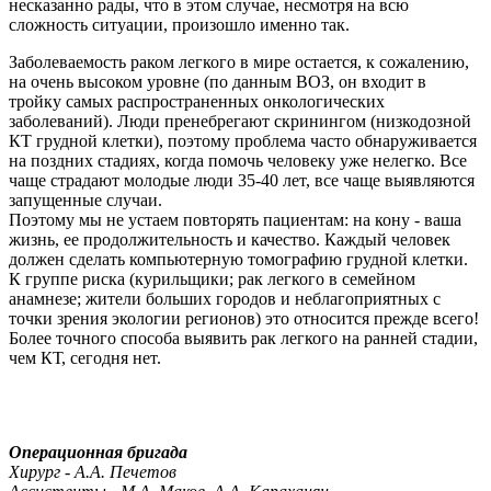
несказанно рады, что в этом случае, несмотря на всю
сложность ситуации, произошло именно так.
Заболеваемость раком легкого в мире остается, к сожалению,
на очень высоком уровне (по данным ВОЗ, он входит в
тройку самых распространенных онкологических
заболеваний). Люди пренебрегают скринингом (низкодозной
КТ грудной клетки), поэтому проблема часто обнаруживается
на поздних стадиях, когда помочь человеку уже нелегко. Все
чаще страдают молодые люди 35-40 лет, все чаще выявляются
запущенные случаи.
Поэтому мы не устаем повторять пациентам: на кону - ваша
жизнь, ее продолжительность и качество. Каждый человек
должен сделать компьютерную томографию грудной клетки.
К группе риска (курильщики; рак легкого в семейном
анамнезе; жители больших городов и неблагоприятных с
точки зрения экологии регионов) это относится прежде всего!
Более точного способа выявить рак легкого на ранней стадии,
чем КТ, сегодня нет.
Операционная бригада
Хирург - А.А. Печетов