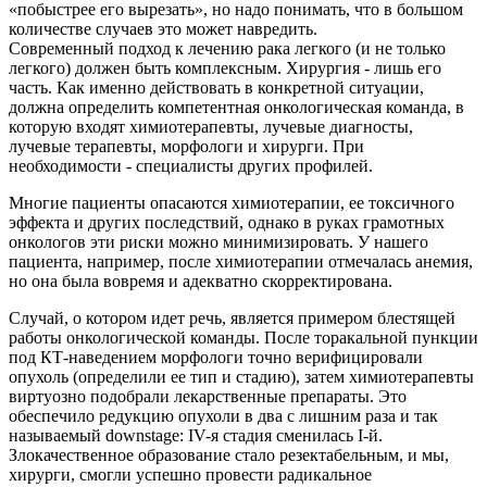
«побыстрее его вырезать», но надо понимать, что в большом
количестве случаев это может навредить.
Современный подход к лечению рака легкого (и не только
легкого) должен быть комплексным. Хирургия - лишь его
часть. Как именно действовать в конкретной ситуации,
должна определить компетентная онкологическая команда, в
которую входят химиотерапевты, лучевые диагносты,
лучевые терапевты, морфологи и хирурги. При
необходимости - специалисты других профилей.
Многие пациенты опасаются химиотерапии, ее токсичного
эффекта и других последствий, однако в руках грамотных
онкологов эти риски можно минимизировать. У нашего
пациента, например, после химиотерапии отмечалась анемия,
но она была вовремя и адекватно скорректирована.
Случай, о котором идет речь, является примером блестящей
работы онкологической команды. После торакальной пункции
под КТ-наведением морфологи точно верифицировали
опухоль (определили ее тип и стадию), затем химиотерапевты
виртуозно подобрали лекарственные препараты. Это
обеспечило редукцию опухоли в два с лишним раза и так
называемый downstage: IV-я стадия сменилась I-й.
Злокачественное образование стало резектабельным, и мы,
хирурги, смогли успешно провести радикальное