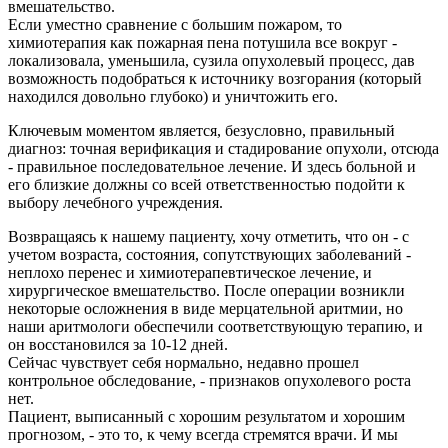
вмешательство.
Если уместно сравнение с большим пожаром, то
химиотерапия как пожарная пена потушила все вокруг -
локализовала, уменьшила, сузила опухолевый процесс, дав
возможность подобраться к источнику возгорания (который
находился довольно глубоко) и уничтожить его.
Ключевым моментом является, безусловно, правильный
диагноз: точная верификация и стадирование опухоли, отсюда
- правильное последовательное лечение. И здесь больной и
его близкие должны со всей ответственностью подойти к
выбору лечебного учреждения.
Возвращаясь к нашему пациенту, хочу отметить, что он - с
учетом возраста, состояния, сопутствующих заболеваний -
неплохо перенес и химиотерапевтическое лечение, и
хирургическое вмешательство. После операции возникли
некоторые осложнения в виде мерцательной аритмии, но
наши аритмологи обеспечили соответствующую терапию, и
он восстановился за 10-12 дней.
Сейчас чувствует себя нормально, недавно прошел
контрольное обследование, - признаков опухолевого роста
нет.
Пациент, выписанный с хорошим результатом и хорошим
прогнозом, - это то, к чему всегда стремятся врачи. И мы