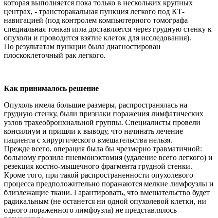
которая выполняется пока только в нескольких крупных
центрах, - трансторакальная пункция легкого под КТ-
навигацией (под контролем компьютерного томографа
специальная тонкая игла доставляется через грудную стенку к
опухоли и проводится взятие клеток для исследования).
По результатам пункции была диагностирован
плоскоклеточный рак легкого.
Как принималось решение
Опухоль имела большие размеры, распространялась на
грудную стенку, были признаки поражения лимфатических
узлов трахеобронхиальной группы. Специалисты провели
консилиум и пришли к выводу, что начинать лечение
пациента с хирургического вмешательства нельзя.
Прежде всего, операция была бы чрезмерно травматичной:
больному грозила пневмонэктомия (удаление всего легкого) и
резекция костно-мышечного фрагмента грудной стенки.
Кроме того, при такой распространенности опухолевого
процесса предположительно поражаются мелкие лимфоузлы и
близлежащие ткани. Гарантировать, что вмешательство будет
радикальным (не останется ни одной опухолевой клетки, ни
одного пораженного лимфоузла) не представлялось