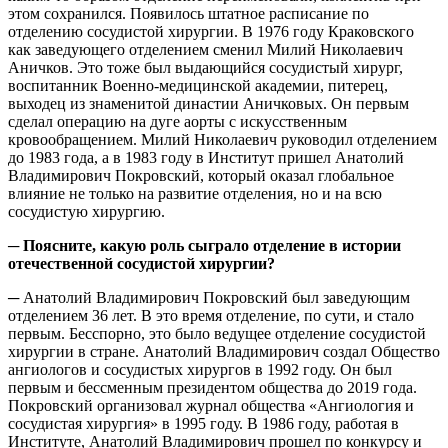
этом сохранился. Появилось штатное расписание по
отделению сосудистой хирургии. В 1976 году Краковского
как заведующего отделением сменил Милий Николаевич
Аничков. Это тоже был выдающийся сосудистый хирург,
воспитанник Военно-медицинской академии, питерец,
выходец из знаменитой династии Аничковых. Он первым
сделал операцию на дуге аорты с искусственным
кровообращением. Милий Николаевич руководил отделением
до 1983 года, а в 1983 году в Институт пришел Анатолий
Владимирович Покровский, который оказал глобальное
влияние не только на развитие отделения, но и на всю
сосудистую хирургию.
─ Поясните, какую роль сыграло отделение в истории
отечественной сосудистой хирургии?
─ Анатолий Владимирович Покровский был заведующим
отделением 36 лет. В это время отделение, по сути, и стало
первым. Бесспорно, это было ведущее отделение сосудистой
хирургии в стране. Анатолий Владимирович создал Общество
ангиологов и сосудистых хирургов в 1992 году. Он был
первым и бессменным президентом общества до 2019 года.
Покровский организовал журнал общества «Ангиология и
сосудистая хирургия» в 1995 году. В 1986 году, работая в
Институте, Анатолий Владимирович прошел по конкурсу и