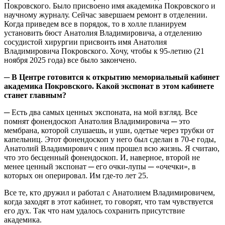
Покровского. Было присвоено имя академика Покровского и
научному журналу. Сейчас завершаем ремонт в отделении.
Когда приведем все в порядок, то в холле планируем
установить бюст Анатолия Владимировича, а отделению
сосудистой хирургии присвоить имя Анатолия
Владимировича Покровского. Хочу, чтобы к 95-летию (21
ноября 2025 года) все было закончено.
─ В Центре готовится к открытию мемориальный кабинет
академика Покровского. Какой экспонат в этом кабинете
станет главным?
─ Есть два самых ценных экспоната, на мой взгляд. Все
помнят фонендоскоп Анатолия Владимировича ─ это
мембрана, которой слушаешь, и уши, одетые через трубки от
капельниц. Этот фонендоскоп у него был сделан в 70-е годы,
Анатолий Владимирович с ним прошел всю жизнь. Я считаю,
что это бесценный фонендоскоп. И, наверное, второй не
менее ценный экспонат ─ его очки-лупы ─ «очечки», в
которых он оперировал. Им где-то лет 25.
Все те, кто дружил и работал с Анатолием Владимировичем,
когда заходят в этот кабинет, то говорят, что там чувствуется
его дух. Так что нам удалось сохранить присутствие
академика.