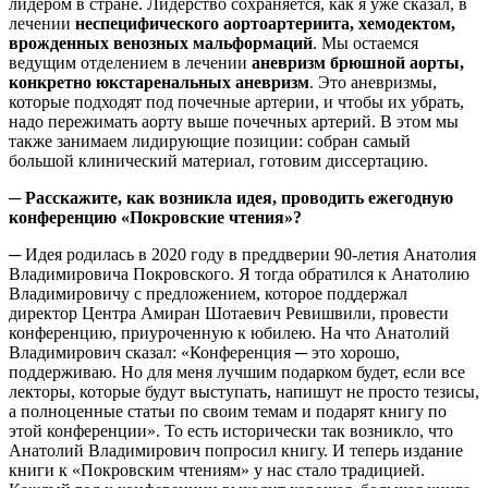
лидером в стране. Лидерство сохраняется, как я уже сказал, в
лечении
неспецифического аортоартериита, хемодектом,
врожденных венозных мальформаций
. Мы остаемся
ведущим отделением в лечении
аневризм брюшной аорты,
конкретно юкстаренальных аневризм
. Это аневризмы,
которые подходят под почечные артерии, и чтобы их убрать,
надо пережимать аорту выше почечных артерий. В этом мы
также занимаем лидирующие позиции: собран самый
большой клинический материал, готовим диссертацию.
─ Расскажите, как возникла идея, проводить ежегодную
конференцию «Покровские чтения»?
─ Идея родилась в 2020 году в преддверии 90-летия Анатолия
Владимировича Покровского. Я тогда обратился к Анатолию
Владимировичу с предложением, которое поддержал
директор Центра Амиран Шотаевич Ревишвили, провести
конференцию, приуроченную к юбилею. На что Анатолий
Владимирович сказал: «Конференция ─ это хорошо,
поддерживаю. Но для меня лучшим подарком будет, если все
лекторы, которые будут выступать, напишут не просто тезисы,
а полноценные статьи по своим темам и подарят книгу по
этой конференции». То есть исторически так возникло, что
Анатолий Владимирович попросил книгу. И теперь издание
книги к «Покровским чтениям» у нас стало традицией.