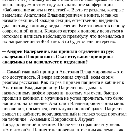
мы планируем в этом году дать название конференции
«Заболевание аорты и ее ветвей». Взять те разделы, которые
выделены Анатолием Владимировичем в книге, и так же
назвать секции. В каждой секции, естественно, выделить
диагностику, клинику, виды лечения. Все это ляжет в основу
современной книги. Каждого автора я попрошу вернуться к
истокам и написать небольшую преамбулу, что поменялось в
их направлении за 40-45 лет. Это будет очень интересно.
─ Андрей Валерьевич, вы приняли отделение из рук
академика Покровского. Скажите, какие принципы
академика вы используете в отделении?
─ Самый главный принцип Анатолия Владимировича – это
его доступность. Я вчера вспомнил случай, всем своим
ребятам рассказал. Как-то раз я привел пациента в кабинет к
Анатолию Владимировичу. Пациент опаздывал к
назначенному шефом времени, поэтому мы очень быстро
прошли в кабинет, и мужчина не успел прочитать, что было
написано на табличке. Анатолий Владимирович с ним мило
поговорил, посмотрел, очень душевно пообщался. Пациент
вышел из кабинета воодушевленный и только тогда прочитал
на табличке «Академик Покровский, Лауреат
Государственной премии». После чего спрашивает у меня:
«Это что он?». Пациент не поверил, что с ним академик так