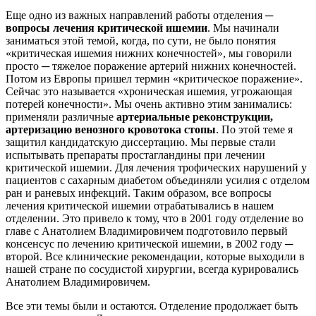
Еще одно из важных направлений работы отделения ─
вопросы лечения критической ишемии
. Мы начинали
заниматься этой темой, когда, по сути, не было понятия
«критическая ишемия нижних конечностей», мы говорили
просто ─ тяжелое поражение артерий нижних конечностей.
Потом из Европы пришел термин «критическое поражение».
Сейчас это называется «хроническая ишемия, угрожающая
потерей конечности». Мы очень активно этим занимались:
применяли различные
артериальные реконструкции,
артеризацию венозного кровотока стопы
. По этой теме я
защитил кандидатскую диссертацию. Мы первые стали
испытывать препараты простагландины при лечении
критической ишемии. Для лечения трофических нарушений у
пациентов с сахарным диабетом объединяли усилия с отделом
ран и раневых инфекций. Таким образом, все вопросы
лечения критической ишемии отрабатывались в нашем
отделении. Это привело к тому, что в 2001 году отделение во
главе с Анатолием Владимировичем подготовило первый
консенсус по лечению критической ишемии, в 2002 году ─
второй. Все клинические рекомендации, которые выходили в
нашей стране по сосудистой хирургии, всегда курировались
Анатолием Владимировичем.
Все эти темы были и остаются. Отделение продолжает быть