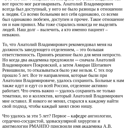
вот просто мог разговаривать. Анатолий Владимирович
всегда был доступный, у него не было разницы в отношении
к людям. Со всеми больными вел себя одинаково, со всеми
был одинаково любезен, доступен и прочее. Такое отношение
он и нам привил. Мы тоже старались никогда не выделять
людей. Наш долг – вылечить, а кто именно пациент –
неважно.
То, что Анатолий Владимирович рекомендовал меня на
должность заведующего отделением, – это большая
ответственность. Принять решение было для меня непросто.
Но когда два академика предложили ─ сначала Анатолий
Владимирович Покровский, а затем Амиран Шотаевич
Ревишвили, то отказываться было уже нельзя. С тех пор
прошло 5 лет. Все те направления, которые были при
Анатолии Владимировиче, удалось сохранить. Больные к нам
также идут и едут со всей России, отделение активно
работает. Что очень важно ─ удалось сохранить не только
тематики, но и коллектив, который Анатолий Владимирович
мне оставил. Я никого не менял, старался к каждому найти
свой подход, чтобы каждый занял свою нишу.
Что удалось за эти 5 лет? Первое – кафедре ангиологии,
сердечно-сосудистой, эдоваскулярной хирургии и
аритмологии РМАНПО присвоили имя академика А.В.