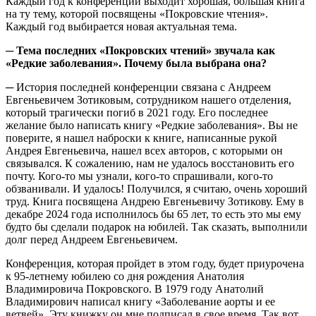
Каждый год к конференции выходит хорошая, большая книга
на ту тему, которой посвящены «Покровские чтения».
Каждый год выбирается новая актуальная тема.
─ Тема последних «Покровских чтений» звучала как
«Редкие заболевания». Почему была выбрана она?
─ История последней конференции связана с Андреем
Евгеньевичем Зотиковым, сотрудником нашего отделения,
который трагически погиб в 2021 году. Его последнее
желание было написать книгу «Редкие заболевания». Вы не
поверите, я нашел наброски к книге, написанные рукой
Андрея Евгеньевича, нашел всех авторов, с которыми он
связывался. К сожалению, нам не удалось восстановить его
почту. Кого-то мы узнали, кого-то спрашивали, кого-то
обзванивали. И удалось! Получился, я считаю, очень хороший
труд. Книга посвящена Андрею Евгеньевичу Зотикову. Ему в
декабре 2024 года исполнилось бы 65 лет, то есть это мы ему
будто бы сделали подарок на юбилей. Так сказать, выполнили
долг перед Андреем Евгеньевичем.
Конференция, которая пройдет в этом году, будет приурочена
к 95-летнему юбилею со дня рождения Анатолия
Владимировича Покровского. В 1979 году Анатолий
Владимирович написал книгу «Заболевание аорты и ее
ветвей». Эту книжку он мне подписал в свое время. Так вот,