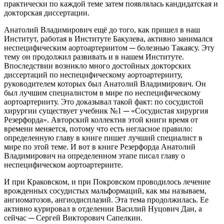
практически по каждой теме затем появлялась кандидатская и
докторская диссертации.
Анатолий Владимирович ещё до того, как пришел в наш
Институт, работая в Институте Бакулева, активно занимался
неспецифическим аортоартериитом ─ болезнью Такаясу. Эту
тему он продолжил развивать и в нашем Институте.
Впоследствии возникло много достойных докторских
диссертаций по неспецифическому аортоартерииту,
руководителем которых был Анатолий Владимирович. Он
был лучшим специалистом в мире по неспецифическому
аортоартерииту. Это доказывал такой факт: по сосудистой
хирургии существует учебник №1 ─ «Сосудистая хирургия
Резерфорда». Авторский коллектив этой книги время от
времени меняется, потому что есть негласное правило:
определенную главу в книге пишет лучший специалист в
мире по этой теме. И вот в книге Резерфорда Анатолий
Владимирович на определенном этапе писал главу о
неспецифическом аортоартериите.
И при Краковском, и при Покровском проводилось лечение
врожденных сосудистых мальформаций, как мы называем,
ангиоматозов, ангиодисплазий. Эта тема продолжилась. Ее
активно курировал в отделении Василий Нуцович Дан, а
сейчас ─ Сергей Викторович Сапелкин.