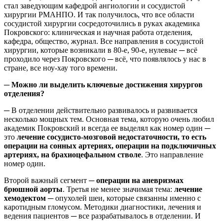
стал заведующим кафедрой ангиологии и сосудистой
хирургии РМАНПО. И так получилось, что все области
сосудистой хирургии сосредоточились в руках академика
Покровского: клиническая и научная работа отделения,
кафедра, общество, журнал. Все направления в сосудистой
хирургии, которые возникали в 80-е, 90-е, нулевые ─ всё
проходило через Покровского ─ всё, что появлялось у нас в
стране, все ноу-хау того времени.
─ Можно ли выделить ключевые достижения хирургов
отделения?
─ В отделении действительно развивалось и развивается
несколько мощных тем. Основная тема, которую очень любил
академик Покровский и всегда ее выделял как номер один ─
это
лечение сосудисто-мозговой недостаточности, то есть
операции на сонных артериях, операции на подключичных
артериях, на брахиоцефальном стволе
. Это направление
номер один.
Второй важный сегмент ─
операции на аневризмах
брюшной аорты
. Третья не менее значимая тема:
лечение
хемодектом
─ опухолей шеи, которые связанны именно с
каротидным гломусом. Методики диагностики, лечения и
ведения пациентов ─ все разрабатывалось в отделении. И