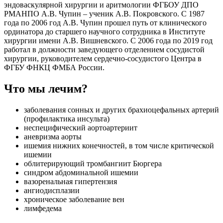
эндоваскулярной хирургии и аритмологии ФГБОУ ДПО
РМАНПО А.В. Чупин – ученик А.В. Покровского. С 1987
года по 2006 год А.В. Чупин прошел путь от клинического
ординатора до старшего научного сотрудника в Институте
хирургии имени А.В. Вишневского. С 2006 года по 2019 год
работал в должности заведующего отделением сосудистой
хирургии, руководителем сердечно-сосудистого Центра в
ФГБУ ФНКЦ ФМБА России.
Что мы лечим?
заболевания сонных и других брахиоцефальных артерий
(профилактика инсульта)
неспецифический аортоартериит
аневризма аорты
ишемия нижних конечностей, в том числе критической
ишемии
облитерирующий тромбангиит Бюргера
синдром абдоминальной ишемии
вазоренальная гипертензия
ангиодисплазии
хроническое заболевание вен
лимфедема