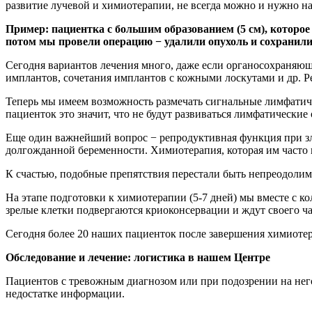
развитие лучевой и химиотерапии, не всегда можно и нужно н
Пример: пациентка с большим образованием (5 см), которо
потом мы провели операцию − удалили опухоль и сохранили 
Сегодня вариантов лечения много, даже если органосохраняю
имплантов, сочетания имплантов с кожными лоскутами и др. Р
Теперь мы имеем возможность размечать сигнальные лимфатичес
пациенток это значит, что не будут развиваться лимфатические
Еще один важнейший вопрос − репродуктивная функция при зл
долгожданной беременности. Химиотерапия, которая им часто 
К счастью, подобные препятствия перестали быть непреодолим
На этапе подготовки к химиотерапии (5-7 дней) мы вместе с к
зрелые клетки подвергаются криоконсервации и ждут своего ча
Сегодня более 20 наших пациенток после завершения химиоте
Обследование и лечение: логистика в нашем Центре
Пациентов с тревожным диагнозом или при подозрении на него 
недостатке информации.