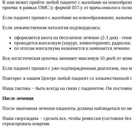
К нам может прийти любой пациент с жалобами на новообразов
приема: в рамках ОМС (с формой 057-у от врача-онколога поли
Если пациент пришел с жалобами на новообразование, назначае
Если злокачественная патология подтвердилась:
оформляется квота на бесплатное лечение (2-3 дня) - эти
проводится консилиум (хирург, химиотерапевт, радиолог,
по итогам консилиума назначается и начинается лечение.
Вся логистическая цепочка занимает максимум 10 дней от моме
Если пациент пришел с уже подтвержденным диагнозом, она мож
Повторю: в нашем Центре любой пациент со злокачественной п
Наша тактика − быть всегда на связи с пациентом. Он постоянно
После лечения
После окончания лечения пациенты должны наблюдаться по мест
Наша сверхзадача − сделать все, чтобы ремиссия (состояние б
отреагировать вовремя.