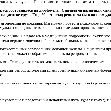
ачинать с хирургии. Наше правило − тщательно рассматривать к
е распространилось на лимфоузлы. Сначала ей назначили хим
пациентке грудь. Еще 20 лет назад речь шла бы о полном уд
щая операция не показана. Мы можем провести подкожное удале
езультат: женщины психологически не дезадаптированы после леч
кие узлы. Не вдаваясь в медицинские подробности, скажу, что 
 отеки верхних конечностей, как часто бывало, когда выполняла
окачественных образованиях молочной железы. Пациенткам прих
показана, может необратимо повлиять на репродуктивные планы 
ыми! Теперь у нас есть возможность помочь онкологическим па
оллегами-репродуктологами планируем пункцию незрелых фоллику
са.
рапии смогут заняться планированием долгожданной беременнос
пугает еще и предстоящий непонятный путь (куда? к кому?), и в