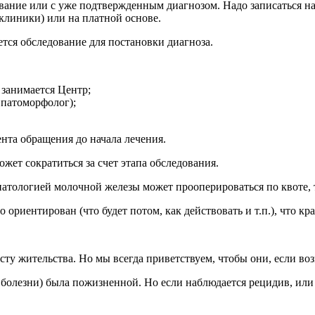
ание или с уже подтвержденным диагнозом. Надо записаться на
клиники) или на платной основе.
тся обследование для постановки диагноза.
м занимается Центр;
 патоморфолог);
нта обращения до начала лечения.
ет сократиться за счет этапа обследования.
атологией молочной железы может прооперироваться по квоте, т
 ориентирован (что будет потом, как действовать и т.п.), что кр
у жительства. Но мы всегда приветствуем, чтобы они, если воз
ез болезни) была пожизненной. Но если наблюдается рецидив, или