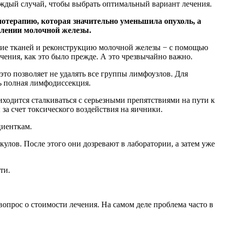
аждый случай, чтобы выбрать оптимальный вариант лечения.
иотерапию, которая значительно уменьшила опухоль, а
алении молочной железы.
ние тканей и реконструкцию молочной железы − с помощью
ения, как это было прежде. А это чрезвычайно важно.
это позволяет не удалять все группы лимфоузлов. Для
сь полная лимфодиссекция.
одится сталкиваться с серьезными препятствиями на пути к
за счет токсического воздействия на яичники.
циенткам.
лов. После этого они дозревают в лаборатории, а затем уже
ти.
опрос о стоимости лечения. На самом деле проблема часто в