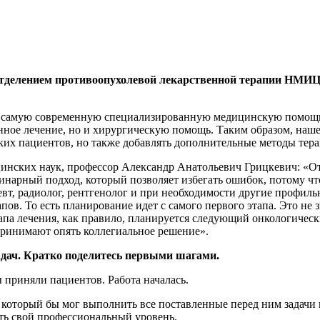
делением противоопухолевой лекарственной терапии НМИЦ х
зать самую современную специализированную медицинскую помощ
нное лечение, но и хирургическую помощь. Таким образом, наше
ких пациентов, но также добавлять дополнительные методы тера
цинских наук, профессор Александр Анатольевич Грицкевич: «О
инарный подход, который позволяет избегать ошибок, потому ч
евт, радиолог, рентгенолог и при необходимости другие профил
в. То есть планирование идет с самого первого этапа. Это не зн
апа лечения, как правило, планируется следующий онкологическ
принимают опять коллегиальное решение».
адач. Кратко поделитесь первыми шагами.
 приняли пациентов. Работа началась.
а, который бы мог выполнить все поставленные перед ним задачи
ть свой профессиональный уровень.