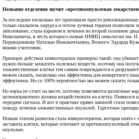
Название отделения звучит «противоопухолевая лекарстве
За последние несколько лет произошли просто революционные
только скальпель хирурга и потом лучевая терапия позволяли л
заболевание, стала взрывом в лечении во второй половине дв
Николаевича, в честь которого назван НМИЦ онкологии им. Н
Переводчикову Наталью Иннокентьевну, Возного Эдуарда Кузьм
моими учителями.
Принцип действия химиотерапии примерно такой: она убивает вс
нужно больше захватить полезных веществ, поэтому она получа
злокачественные клетки тем самым повреждаются и разрушаются
можем сказать, насколько она эффективна для конкретного па
эффективна. Но со 100% вероятностью мы можем сказать тольк
Но наука не стоит на месте, поэтому появляются различные вар
целенаправленно должна воздействовать на клетку. Появился 
передачи сигнала. И вот в практике прямо лавиной стало поя
поводу лечения злокачественных опухолей. Таргетные препара
Новым этапом развития стала иммунотерапия, которая опять с 
заставить клетки, которые отвечают за противоопухолевый отв
опухолью.