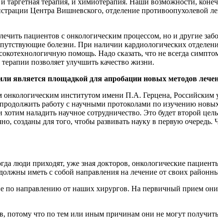
 и таргетная терапия, и химиотерапия. Наши возможности, конеч
инистрации Центра Вишневского, отделение противоопухолевой л
ечить пациентов с онкологическим процессом, но и другие заб
сопутствующие болезни. При наличии кардиологических отделени
окотехнологичную помощь. Надо сказать, что не всегда симпто
 терапии позволяет улучшить качество жизни.
 или является площадкой для апробации новых методов лече
ким онкологическим институтом имени П.А. Герцена, Российски
продолжить работу с научными протоколами по изучению новых 
 хотим наладить научное сотрудничество. Это будет второй цель
чно, созданы для того, чтобы развивать науку в первую очередь.
когда люди приходят, уже зная докторов, онкологические пацие
 должны иметь с собой направления на лечение от своих районн
ние по направлению от наших хирургов. На первичный прием он
в, потому что по тем или иным причинам они не могут получить