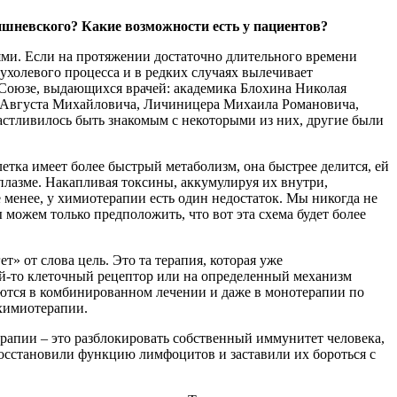
ишневского? Какие возможности есть у пациентов?
ями. Если на протяжении достаточно длительного времени
пухолевого процесса и в редких случаях вылечивает
м Союзе, выдающихся врачей: академика Блохина Николая
а Августа Михайловича, Личиницера Михаила Романовича,
астливилось быть знакомым с некоторыми из них, другие были
етка имеет более быстрый метаболизм, она быстрее делится, ей
плазме. Накапливая токсины, аккумулируя их внутри,
 менее, у химиотерапии есть один недостаток. Мы никогда не
можем только предположить, что вот эта схема будет более
» от слова цель. Это та терапия, которая уже
ой-то клеточный рецептор или на определенный механизм
зуются в комбинированном лечении и даже в монотерапии по
 химиотерапии.
ерапии – это разблокировать собственный иммунитет человека,
 восстановили функцию лимфоцитов и заставили их бороться с