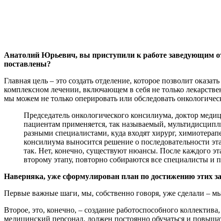
Анатолий Юрьевич, вы приступили к работе заведующим от
поставлены?
Главная цель – это создать отделение, которое позволит ока
комплексном лечении, включающем в себя не только лекарстве
мы можем не только оперировать или обследовать онкологичес
Председатель онкологического консилиума, доктор меди
пациентам применяется, так называемый, мультидисципл
разными специалистами, куда входят хирург, химиотерап
консилиума выносится решение о последовательности этапо
так. Нет, конечно, существуют нюансы. После каждого эт
второму этапу, повторно собираются все специалисты и 
Наверняка, уже сформулирован план по достижению этих з
Первые важные шаги, мы, собственно говоря, уже сделали – мы
Второе, это, конечно, – создание работоспособного коллектив
медицинский персонал, должен постоянно обучаться и повыша