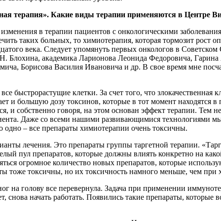
нная терапия». Какие виды терапии применяются в Центре В
 изменения в терапии пациентов с онкологическими заболевани
ечить таких больных, то химиотерапия, которая тормозит рост о
адцатого века. Следует упомянуть первых онкологов в Советско
.Н. Блохина, академика Ларионова Леонида Федоровича, Гарин
ича, Борисова Василия Ивановича и др. В свое время мне посч
е быстрорастущие клетки. За счет того, что злокачественная кл
ет и большую дозу токсинов, которые в тот момент находятся в 
, и собственно говоря, на этом основан эффект терапии. Тем не
циента. Даже со всеми нашими развивающимися технологиями мы 
о одно – все препараты химиотерапии очень токсичны.
ианты лечения. Это препараты группы таргетной терапии. «Таргет
целый пул препаратов, которые должны влиять конкретно на как
вляться огромное количество новых препаратов, которые исполь
ты тоже токсичны, но их токсичность намного меньше, чем при
ног на голову все перевернула. Задача при применении иммунот
ет, снова начать работать. Появились такие препараты, которые