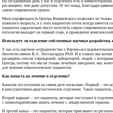
На сегодняшний день у нас в отделении есть и иммунотерапия,
раз мощнее, чем даже допустим, 10 лет назад. Благодаря адм
самом современном уровне.
Многопрофильность Центра Вишневского позволяет не только л
пожилого возраста, и у этих пациентов почти всегда имеется 
пациенты параллельно могут получить самую современную выс
патология выходит на первый план, и проведение комплексной
Использует ли отделение собственные научные разработки,
У нас есть научное сотрудничество с Научно-исследовательс
биологии имени В.А. Энгельгардта РАН. И в планах мы хотим 
расширять список учреждений, лабораторий, людей, с которыми
Центра, потому что мы не только лечебное заведение, мы, коне
для лечения онкологических пациентов.
Как попасть на лечение в отделение?
Каналов поступления на самом деле несколько. Первый – это 
в консультативно-диагностическое отделение. Такие пациенты
Второй вариант – это пациенты, которые поступают в отделе
с химиотерапевтами начать лечение с лекарственной терапии.
И третий канал – это пациенты, которые приезжают из регионо