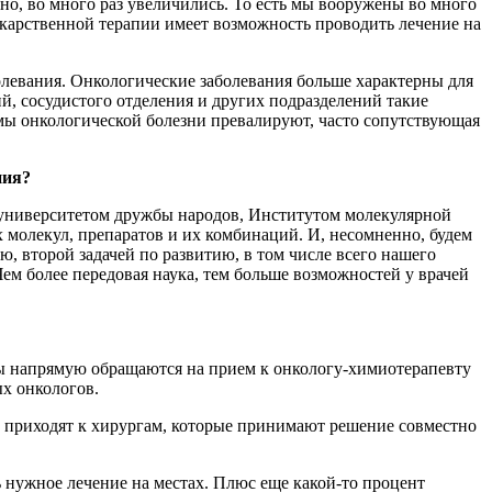
но, во много раз увеличились. То есть мы вооружены во много
екарственной терапии имеет возможность проводить лечение на
олевания. Онкологические заболевания больше характерны для
й, сосудистого отделения и других подразделений такие
мы онкологической болезни превалируют, часто сопутствующая
ния?
м университетом дружбы народов, Институтом молекулярной
молекул, препаратов и их комбинаций. И, несомненно, будем
ю, второй задачей по развитию, в том числе всего нашего
 Чем более передовая наука, тем больше возможностей у врачей
нты напрямую обращаются на прием к онкологу-химиотерапевту
ых онкологов.
и приходят к хирургам, которые принимают решение совместно
 нужное лечение на местах. Плюс еще какой-то процент