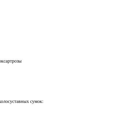
оксартрозы
колосуставных сумок: