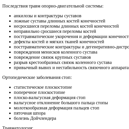
Последствия травм опорно-двигательной системы:
анкилозы и контрактуры суставов
ложные суставы длинных костей конечностей
несросшиеся переломы длинных костей конечностей
неправильно сросшиеся переломы костей
посттравматические укорочения и деформации конечност
дефекты костей и мягких тканей конечностей
посттравматические контрактуры и дегенеративно-дистр
повреждения менисков коленного сустава
повреждение связок крупных суставов
разрыв крестообразных связок коленного сустава
привычный вывих и нестабильность связочного аппарата
Ортопедические заболевания стоп:
статистическое плоскостопие
поперечное плоскостопие
плоско-вальгусная деформация стоп
вальгусное отклонение большого пальца стопы
молоткообразная деформация пальцев стоп
пяточная шпора
болезнь Дойчлендера
Травматология: