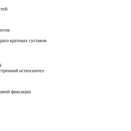
стей
ентов
арата крупных суставов
й
тренний остеосинтез:
ешней фиксации