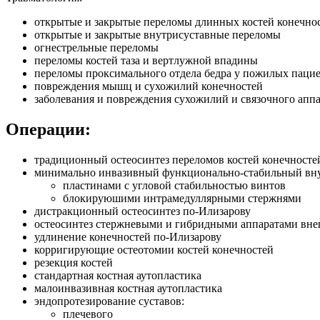
открытые и закрытые переломы длинных костей конечно
открытые и закрытые внутрисуставные переломы
огнестрельные переломы
переломы костей таза и вертлужной впадины
переломы проксимального отдела бедра у пожилых паци
повреждения мышц и сухожилий конечностей
заболевания и повреждения сухожилий и связочного апп
Операции:
традиционный остеосинтез переломов костей конечносте
минимально инвазивный функционально-стабильный вну
пластинами с угловой стабильностью винтов
блокируюшими интрамедуллярными стержнями
дистракционный остеосинтез по-Илизарову
остеосинтез стержневыми и гибридными аппаратами вн
удлинение конечностей по-Илизарову
корригирующие остеотомии костей конечностей
резекция костей
стандартная костная аутопластика
малоинвазивная костная аутопластика
эндопротезирование суставов:
плечевого