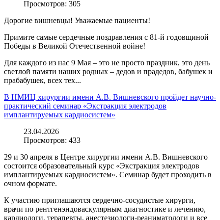
Просмотров:
305
Дорогие вишневцы! Уважаемые пациенты!
Примите самые сердечные поздравления с 81-й годовщиной
Победы в Великой Отечественной войне!
Для каждого из нас 9 Мая – это не просто праздник, это день
светлой памяти наших родных – дедов и прадедов, бабушек и
прабабушек, всех тех...
В НМИЦ хирургии имени А.В. Вишневского пройдет научно-
практический семинар «Экстракция электродов
имплантируемых кардиосистем»
23.04.2026
Просмотров:
433
29 и 30 апреля в Центре хирургии имени А.В. Вишневского
состоится образовательный курс «Экстракция электродов
имплантируемых кардиосистем». Семинар будет проходить в
очном формате.
К участию приглашаются сердечно-сосудистые хирурги,
врачи по рентгенэндоваскулярным диагностике и лечению,
кардиологи, терапевты, анестезиологи-реаниматологи и все