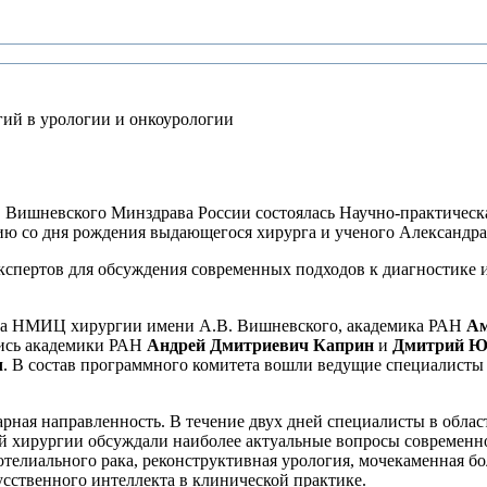
ий в урологии и онкоурологии
. Вишневского Минздрава России состоялась Научно-практичес
ю со дня рождения выдающегося хирурга и ученого Александр
спертов для обсуждения современных подходов к диагностике и
ора НМИЦ хирургии имени А.В. Вишневского, академика РАН
Ам
лись академики РАН
Андрей Дмитриевич Каприн
и
Дмитрий Ю
ч
. В состав программного комитета вошли ведущие специалист
ая направленность. В течение двух дней специалисты в област
й хирургии обсуждали наиболее актуальные вопросы современн
отелиального рака, реконструктивная урология, мочекаменная б
сственного интеллекта в клинической практике.