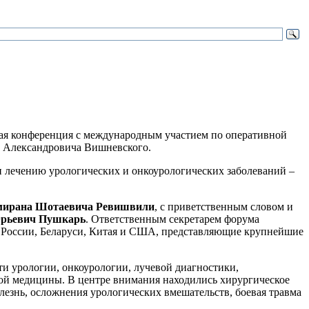
кая конференция с международным участием по оперативной
а Александровича Вишневского.
 лечению урологических и онкоурологических заболеваний –
ирана Шотаевича Ревишвили
, с приветственным словом и
рьевич Пушкарь
. Ответственным секретарем форума
ы России, Беларуси, Китая и США, представляющие крупнейшие
и урологии, онкоурологии, лучевой диагностики,
ой медицины. В центре внимания находились хирургическое
олезнь, осложнения урологических вмешательств, боевая травма