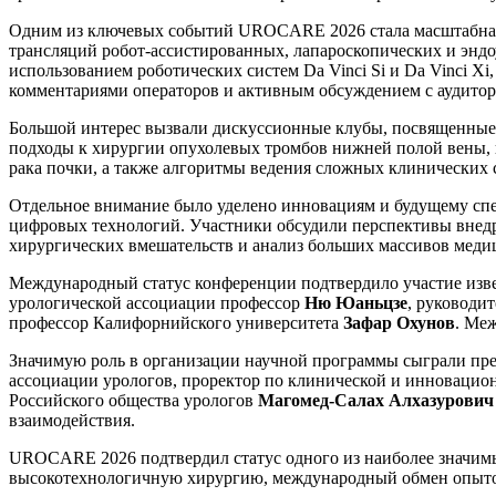
Одним из ключевых событий UROCARE 2026 стала масштабная
трансляций робот-ассистированных, лапароскопических и энд
использованием роботических систем Da Vinci Si и Da Vinci 
комментариями операторов и активным обсуждением с аудитори
Большой интерес вызвали дискуссионные клубы, посвященные
подходы к хирургии опухолевых тромбов нижней полой вены,
рака почки, а также алгоритмы ведения сложных клинических 
Отдельное внимание было уделено инновациям и будущему спе
цифровых технологий. Участники обсудили перспективы внедр
хирургических вмешательств и анализ больших массивов меди
Международный статус конференции подтвердило участие изве
урологической ассоциации профессор
Ню Юаньцзе
, руководи
профессор Калифорнийского университета
Зафар Охунов
. Ме
Значимую роль в организации научной программы сыграли пр
ассоциации урологов, проректор по клинической и инновацио
Российского общества урологов
Магомед-Салах Алхазурович
взаимодействия.
UROCARE 2026 подтвердил статус одного из наиболее значим
высокотехнологичную хирургию, международный обмен опыто