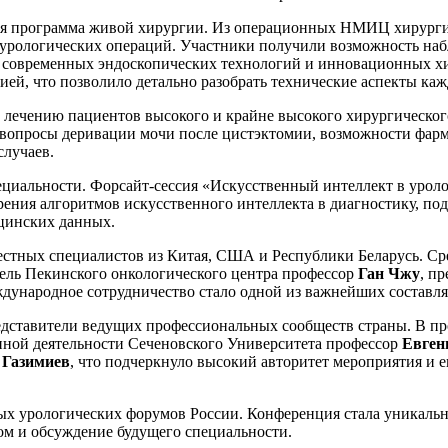
 программа живой хирургии. Из операционных НМИЦ хирургии
оурологических операций. Участники получили возможность на
Xi, современных эндоскопических технологий и инновационных 
ей, что позволило детально разобрать технические аспекты каж
 лечению пациентов высокого и крайне высокого хирургическог
 вопросы деривации мочи после цистэктомии, возможности фар
случаев.
циальности. Форсайт-сессия «Искусственный интеллект в уроло
ения алгоритмов искусственного интеллекта в диагностику, по
цинских данных.
стных специалистов из Китая, США и Республики Беларусь. Ср
тель Пекинского онкологического центра профессор
Ган Чжу
, п
ждународное сотрудничество стало одной из важнейших состав
едставители ведущих профессиональных сообществ страны. В п
нной деятельности Сеченовского Университета профессор
Евген
 Газимиев
, что подчеркнуло высокий авторитет мероприятия и 
ых урологических форумов России. Конференция стала уникаль
м и обсуждение будущего специальности.