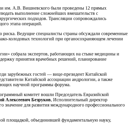
 им. А.В. Вишневского были проведены 12 прямых
блюдать выполнение сложнейших вмешательств с
хирургических подходов. Трансляции сопровождались
дого этапа операций.
о риска. Ведущие специалисты страны обсуждали современные
мако-холодовых технологий при органосохраняющем лечении
гии» собрала экспертов, работающих на стыке медицины и
ддержку принятия врачебных решений, планирование
еди зарубежных гостей — вице-президент Китайской
редставители Китайской ассоциации андрологии, а также
ляющих научной программы форума.
рограммный комитет вошли Председатель Евразийской
ий Алексеевич Безруков
, Исполнительный директор
его значение для развития международного профессионального
ной площадкой, объединившей фундаментальную науку,