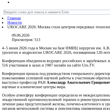
Главная
Новости
UROCARE 2026: Москва стала центром передовых технолог
09.06.2026
Просмотров:
513
4–5 июня 2026 года в Москве на базе НМИЦ хирургии им. А.В
урологии и андрологии UROCARE 2026, посвященная 120-лети
Конференция объединила ведущих российских и зарубежных эк
516 участников в залах и 1987 онлайн на сайте Uro.TV.
Конференция прошла под руководством генерального директ
пожеланиями успешной научной работы к участникам обрати
выступил профессор РАН
Александр Анатольевич Грицкеви
научные и клинические центры мира.
Особую атмосферу конференции определила ее междисциплинарн
лекарственной противоопухолевой терапии и реконструктивно
лечение рака предстательной железы, почечно-клеточного и ур
органов мочеполовой системы и перспективы применения иску