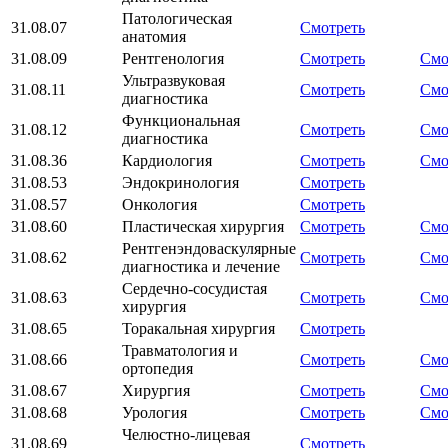
Патологическая
31.08.07
Смотреть
анатомия
31.08.09
Рентгенология
Смотреть
Смо
Ультразвуковая
31.08.11
Смотреть
Смо
диагностика
Функциональная
31.08.12
Смотреть
Смо
диагностика
31.08.36
Кардиология
Смотреть
Смо
31.08.53
Эндокринология
Смотреть
31.08.57
Онкология
Смотреть
31.08.60
Пластическая хирургия
Смотреть
Смо
Рентгенэндоваскулярные
31.08.62
Смотреть
Смо
диагностика и лечение
Сердечно-сосудистая
31.08.63
Смотреть
Смо
хирургия
31.08.65
Торакальная хирургия
Смотреть
Травматология и
31.08.66
Смотреть
Смо
ортопедия
31.08.67
Хирургия
Смотреть
Смо
31.08.68
Урология
Смотреть
Смо
Челюстно-лицевая
31.08.69
Смотреть