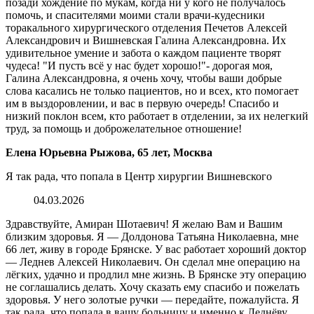
позади хождение по мукам, когда ни у кого не получалось
помочь, и спасителями моими стали врачи-кудесники
торакального хирургического отделения Печетов Алексей
Александрович и Вишневская Галина Александровна. Их
удивительное умение и забота о каждом пациенте творят
чудеса! "И пусть всё у нас будет хорошо!"- дорогая моя,
Галина Александровна, я очень хочу, чтобы ваши добрые
слова касались не только пациентов, но и всех, кто помогает
им в выздоровлении, и вас в первую очередь! Спасибо и
низкий поклон всем, кто работает в отделении, за их нелегкий
труд, за помощь и доброжелательное отношение!
Елена Юрьевна Рыжова, 65 лет, Москва
Я так рада, что попала в Центр хирургии Вишневского
04.03.2026
Здравствуйте, Амиран Шотаевич! Я желаю Вам и Вашим
близким здоровья. Я — Долдонова Татьяна Николаевна, мне
66 лет, живу в городе Брянске. У вас работает хороший доктор
— Леднев Алексей Николаевич. Он сделал мне операцию на
лёгких, удачно и продлил мне жизнь. В Брянске эту операцию
не соглашались делать. Хочу сказать ему спасибо и пожелать
здоровья. У него золотые ручки — передайте, пожалуйста. Я
так рада, что попала в вашу больницу и именно к Леднёву