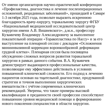
От имени организаторов научно-практической конференции
«Профилактика, диагностика и лечение послеоперационных
осложнений, рецидивных заболеваний», прошедшей в Самаре
1-3 октября 2025 года, позвольте выразить искреннюю
благодарность врачу-хирургу, торакальному хирургу ФГБУ
«Национальный медицинский исследовательский центр
хирургии имени А.В. Вишневского», д.м.н., профессору
Кузьмичеву Владимиру Александровичу за выполнение
показательной операции «Торакопластика по Нассу» и за его
выступление на пленарной сессии с докладом «Осложнения
миниинвазивной коррекции воронкообразной деформации
грудной клетки». Пленарная сессия была посвящена
обсуждению сложных вопросов развития торакальной
хирургии в рамках данного события. В.А. Кузьмичев
демонстрирует выдающиеся профессиональные качества,
позволяющие ему эффективно действовать в условиях
повышенной клинической сложности. Его подход к лечению
пациентов основан на тщательной диагностике, продуманной
стратегии и точном выполнении хирургических
вмешательств с учётом современных клинических
рекомендаций. Уверены, что такие примеры высокой
квалификации и преданности своей профессии способствуют
повышению уровня медицинской помощи и формированию
нового поколения специалистов в области хирургии.