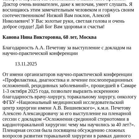
Доктор очень внимателен, даже к мелочам, умеет слушать. Я
восхищаюсь этим замечательным человеком и горжусь своим
соотечественником! Низкий Вам поклон, Алексей
Николаевич! У Вас золотые руки, светлая голова и очень
доброе сердце! Дай Бог Вам здоровья и счастья!
Канова Нина Викторовна, 68 лет, Москва
Благодарность А.А. Печетову за выступление с докладом на
научно-практической конференции
13.11.2025
От имени организаторов научно-практической конференции
«Профилактика, диагностика и лечение послеоперационных
осложнений, рецидивных заболеваний», прошедшей в Самаре
1-3 октября 2025 года, позвольте выразить искреннюю
благодарность врачу-хирургу, торакальному хирургу, онкологу
ФГБУ «Национальный медицинский исследовательский
центр хирургии имени А.В. Вишневского», к.м.н. Печетову
Алексею Александровичу за его выступление на пленарной
сессии с докладом «Осложнения срединной стернотомии в
кардиоторакальной хирургии: чему мы научились за 40 лет?».
Пленарная сессия была посвящена обсуждению сложных
вопросов развития торакальной хирургии в рамках данного