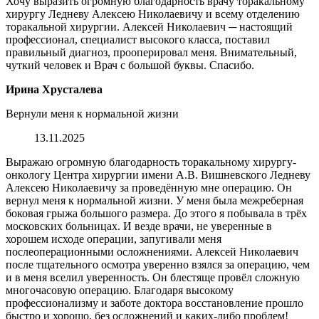
Хочу выразить огромную благодарность врачу торакальному
хирургу Ледневу Алексею Николаевичу и всему отделению
торакальной хирургии. Алексей Николаевич ─ настоящий
профессионал, специалист высокого класса, поставил
правильный диагноз, прооперировал меня. Внимательный,
чуткий человек и Врач с большой буквы. Спасибо.
Ирина Хрусталева
Вернули меня к нормальной жизни
13.11.2025
Выражаю огромную благодарность торакальному хирургу-
онкологу Центра хирургии имени А.В. Вишневского Ледневу
Алексею Николаевичу за проведённую мне операцию. Он
вернул меня к нормальной жизни. У меня была межреберная
боковая грыжа большого размера. До этого я побывала в трёх
московских больницах. И везде врачи, не уверенные в
хорошем исходе операции, запугивали меня
послеоперационными осложнениями. Алексей Николаевич
после тщательного осмотра уверенно взялся за операцию, чем
и в меня вселил уверенность. Он блестяще провёл сложную
многочасовую операцию. Благодаря высокому
профессионализму и заботе доктора восстановление прошло
быстро и хорошо, без осложнений и каких-либо проблем!