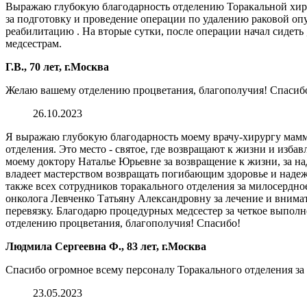
Выражаю глубокую благодарность отделению Торакальной хи
за подготовку и проведение операции по удалению раковой оп
реабилитацию . На вторые сутки, после операции начал сидеть 
медсестрам.
Г.В., 70 лет, г.Москва
Желаю вашему отделению процветания, благополучия! Спасиб
26.10.2023
Я выражаю глубокую благодарность моему врачу-хирургу мамм
отделения. Это место - святое, где возвращают к жизни и изба
моему доктору Наталье Юрьевне за возвращение к жизни, за н
владеет мастерством возвращать погибающим здоровье и надежду
также всех сотрудников торакального отделения за милосердно
онколога Левченко Татьяну Александровну за лечение и внима
перевязку. Благодарю процедурных медсестер за четкое выпол
отделению процветания, благополучия! Спасибо!
Людмила Сергеевна Ф., 83 лет, г.Москва
Спасибо огромное всему персоналу Торакального отделения з
23.05.2023