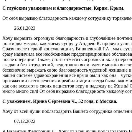
С глубоким уважением и благодарностью, Керим, Крым.
От себя выражаю благодарность каждому сотруднику торакальн
26.01.2023
Хочу выразить огромную благодарность и глубочайшее почтен
почти два месяца, как моему супругу Андрею К. провели ус
Сразу после первой консультации у Вишневской Г.А., мы с су
сразу назначила все необходимые предоперационные обследов
после операции. Также, стоит отметить огромный вклад персо
гладко и без затруднений, ведь только всем вместе можно всел
бесконечно выражать свою благодарность чудесной женщине и 
нашей системе здравоохранения все врачи были как она – чутки
протяжении всего лечения и реабилитации всегда была рядом и 
как она вселяют в своих пациентов веру и надежду на Жизнь
много-много сил! От себя выражаю благодарность каждому сот
С уважением, Ирина Сергеевна Ч., 52 года, г. Москва.
Хочу от всей души поблагодарить Вашего сотрудника отделен
07.12.2022
Я Валентин Федорович Л., Хочу от всей души поблагодарить В