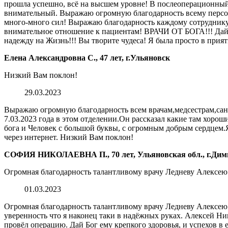
прошла успешно, всё на высшем уровне! В послеоперационный 
внимательный. Выражаю огромную благодарность всему персо
много-много сил! Выражаю благодарность каждому сотруднику 
внимательное отношение к пациентам! ВРАЧИ ОТ БОГА!!! Дай Бо
надежду на Жизнь!!! Вы творите чудеса! Я была просто в прият
Елена Александровна С., 47 лет, г.Ульяновск
Низкий Вам поклон!
29.03.2023
Выражаю огромную благодарность всем врачам,медсестрам,сани
7.03.2023 года в этом отделении.Он рассказал какие там хор
бога и Человек с большой буквы, с огромным добрым сердцем.Я 
через интернет. Низкий Вам поклон!
СОФИЯ НИКОЛАЕВНА П., 70 лет, Ульяновская обл., г.Дим
Огромная благодарность талантливому врачу Ледневу Алексе
01.03.2023
Огромная благодарность талантливому врачу Ледневу Алексею 
уверенность что я наконец таки в надёжных руках. Алексей Н
провёл операцию. Дай Бог ему крепкого здоровья, и успехов в е