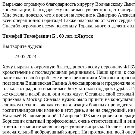
Выражаю огромную благодарность хирургу Волчанскому Дмитр
консультации, благодаря ему появилась уверенность, что опер
Мне очень повезло, что я попал на лечение к Дмитрию Алекса
всей операционной бригаде! Также благодарю от всего сердца м
Спасибо огромное всему персоналу Торакального отделения з
Тимофей Тимофеевич Б., 60 лет, г.Якутск
Вы творите чудеса!
23.05.2023
Хочу выразить огромную благодарность всему персоналу ФГБУ
кровотечение с последующими рецидивами. Наши врачи, к сожал
написала о своей проблеме в четыре клиники Москвы и просила
позвонила Вишневская Галина Александровна и предложила мне 
плакала от радости и молилась Богу за такой подарок судьбы. 
же сказала в какой день они меня ждут. Оставила свой сотовый
приехала в Москву. Сначала нужно было прийти на консультацию
слишком поздно, так как госпитализация больных проводится т
госпитализировали именно в этот день, а не на следующий, ин
Натальей Владимировной. 12 апреля 2023 мне провели операц
Борисович опытный профессионал, очень ответственный и внима
ответил на многие меня интересующие вопросы. После его конс
замечательный добродушный хирург. На протяжении всей опер