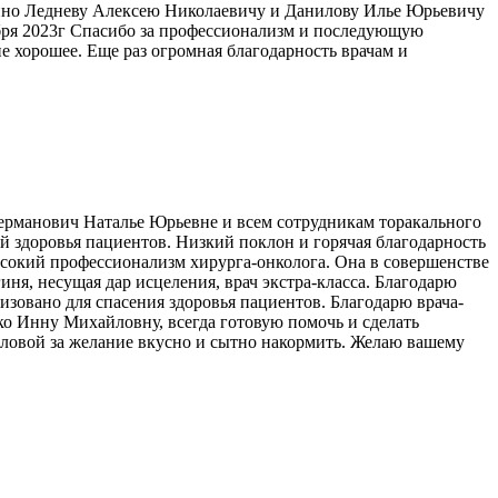
но Ледневу Алексею Николаевичу и Данилову Илье Юрьевичу
ября 2023г Спасибо за профессионализм и последующую
ие хорошее. Еще раз огромная благодарность врачам и
Германович Наталье Юрьевне и всем сотрудникам торакального
лей здоровья пациентов. Низкий поклон и горячая благодарность
ысокий профессионализм хирурга-онколога. Она в совершенстве
иня, несущая дар исцеления, врач экстра-класса. Благодарю
изовано для спасения здоровья пациентов. Благодарю врача-
ко Инну Михайловну, всегда готовую помочь и сделать
оловой за желание вкусно и сытно накормить. Желаю вашему