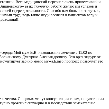
остоянии. Весь медицинский персонал очень приветливый и
шневского» за их тяжелую, работу, желаю им успехов и
воей сфере деятельности. Спасибо вам большое за чуткое,
енимый труд, ведь такие люди вселяют в пациентов веру и
довольна!!!
сердца.Мой муж В.В. находился на лечение с 15.02 по
у Волчанскому Дмитрию Александровичу. Это врач хирург от
нсультирует заочно моего мужа.Благо прогресс позволяет это
 качества. С первых минут консультации с ним, почувствовал
ступно прояснил ситуацию и в последствии замечательно