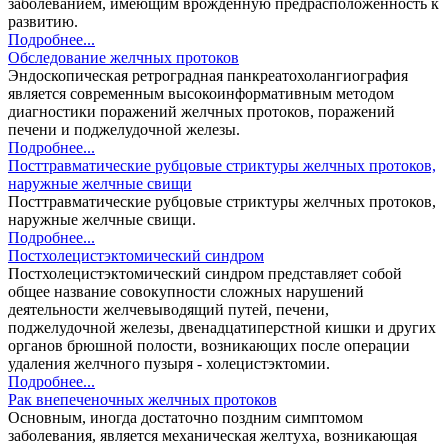
заболеванием, имеющим врожденную предрасположенность к
развитию.
Подробнее...
Обследование желчных протоков
Эндоскопическая ретроградная панкреатохолангиография
является современным высокоинформативным методом
диагностики поражений желчных протоков, поражений
печени и поджелудочной железы.
Подробнее...
Посттравматические рубцовые стриктуры желчных протоков,
наружные желчные свищи
Посттравматические рубцовые стриктуры желчных протоков,
наружные желчные свищи.
Подробнее...
Постхолецистэктомический синдром
Постхолецистэктомический синдром представляет собой
общее название совокупности сложных нарушений
деятельности желчевыводящий путей, печени,
поджелудочной железы, двенадцатиперстной кишки и других
органов брюшной полости, возникающих после операции
удаления желчного пузыря - холецистэктомии.
Подробнее...
Рак внепеченочных желчных протоков
Основным, иногда достаточно поздним симптомом
заболевания, является механическая желтуха, возникающая