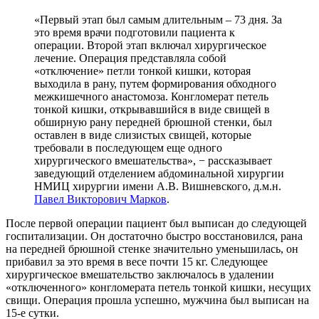
«Первый этап был самым длительным – 73 дня. За
это время врачи подготовили пациента к
операции. Второй этап включал хирургическое
лечение. Операция представляла собой
«отключение» петли тонкой кишки, которая
выходила в рану, путем формирования обходного
межкишечного анастомоза. Конгломерат петель
тонкой кишки, открывавшийся в виде свищей в
обширную рану передней брюшной стенки, был
оставлен в виде слизистых свищей, которые
требовали в последующем еще одного
хирургического вмешательства», − рассказывает
заведующий отделением абдоминальной хирургии
НМИЦ хирургии имени А.В. Вишневского, д.м.н.
Павел Викторович Марков
.
После первой операции пациент был выписан до следующей
госпитализации. Он достаточно быстро восстановился, рана
на передней брюшной стенке значительно уменьшилась, он
прибавил за это время в весе почти 15 кг. Следующее
хирургическое вмешательство заключалось в удалении
«отключенного» конгломерата петель тонкой кишки, несущих
свищи. Операция прошла успешно, мужчина был выписан на
15-е сутки.