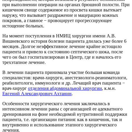
при выполнении операции на органах брюшной полости. При
кишечном свище содержимое из просвета кишки вытекает
наружу, что вызывает раздражение и мацерацию кожных
покровов, а главное − провоцирует прогрессирующее
истощение больных.
На момент поступления в НМИЦ хирургии имени А.В.
Вишневского история болезни пациента длилась уже более 6
месяцев. Долгое неэффективное лечение крайне истощило
пациента и привело к состоянию септического шока, после
чего он был госпитализирован в Центр, где и началось его
трехэтапное лечение.
В лечении пациента принимала участие большая команда
специалистов: врачи-хирурги, анестезиологи-реаниматологи,
реабилитологи, иммунологи и др. Лечащий врач пациента −
врач-хирург
отделения абдоминальной хирургии
, к.м.н.
Евгений Александрович Ахтанин
.
Особенности хирургического лечения заключались в
интенсивном лечении раны с организацией ее адекватного
дренирования на фоне необходимой нутритивной поддержки
пациента, т.е. организации питания: как в кишечник, так и
внутривенно и использование этапного хирургического
лечения.