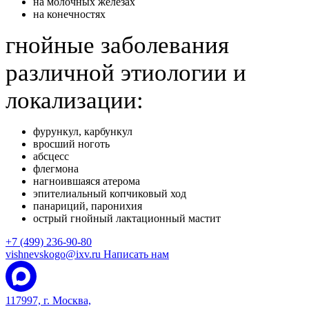
на молочных железах
на конечностях
гнойные заболевания
различной этиологии и
локализации:
фурункул, карбункул
вросший ноготь
абсцесс
флегмона
нагноившаяся атерома
эпителиальный копчиковый ход
панариций, паронихия
острый гнойный лактационный мастит
+7 (499) 236-90-80
vishnevskogo@ixv.ru
Написать нам
117997, г. Москва,