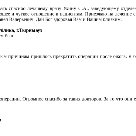
ать спасибо лечащему врачу Ухину С.А., заведующему отделе
ошее и чуткое отношение к пациентам. Приезжаю на лечение с
авел Валерьевич. Дай Бог здоровья Вам и Вашим близким.
ублика, г.Тырныауз
ем был
ным причинам пришлось прекратить операции после ожога. Я бл
ерации. Огромное спасибо за таких докторов. За то что они е
!