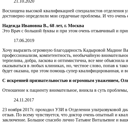
21.10.2020
Восхищена высокой квалификацией специалистов отделения ул
достоверно определили мои сердечные проблемы. И что очень 
Надежда Ивановна В., 68 лет, г. Москва
Это Врач с большой буквы и при этом очень отзывчивый и при
17.06.2019
Хочу выразить огромную благодарность Кадыровой Мадине Вал
профессионализм, компетентность, необычайную внимательност
терпелива, добра, ласкова и оптимистична, все мне объяснила 
оказываться в любых клиниках, но, честное слово, попав к та
будет оказана, при этом помощь супер квалифицированная, и в
С искренней признательностью и огромным уважением, Ольг
Отношение к пациенту внимательное, вникла в суть проблемы, 
24.11.2017
23 ноября 2017г. проходил УЗИ в Отделении ультразвуковой д
отзыв. По всему чувствуется, что доктор очень опытный и ква
заключение. Большое спасибо лично Татьяне Витальевне и ваше