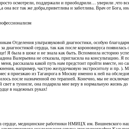
просто осмотрели, поддержали и приободрили… уверили ,что все
она все так же добра,приветлива и заботлива. Врач от Бога, ина
профессионализм
дникам Отделения ультразвуковой диагностики, особую благода
 за диагностикой сердца, так как после короновируса появилась
дце! Я была в шоке и не знала как быть. Вспомнила историю у
дина Валерьевна не отказала, пригласила на консультацию. Я п
меня, рассказала какой путь нам предстоит пройти вместе, но са
нения, например, частую желудочковую экстроситолу и пр. ). М
ес я приезжаю из Таганрога в Москву именно к ней на обследов
илось после назначенной ею терапией. Конечно, мы не исключаем
й свет в туннеле, она подарила мне веру в нормальную жизнь до
дце в надежных руках!
 на сердце, медицинские работники НМИЦХ им. Вишневского наш
а ультразвукового исследования сердца эхокардиографии Кадыро