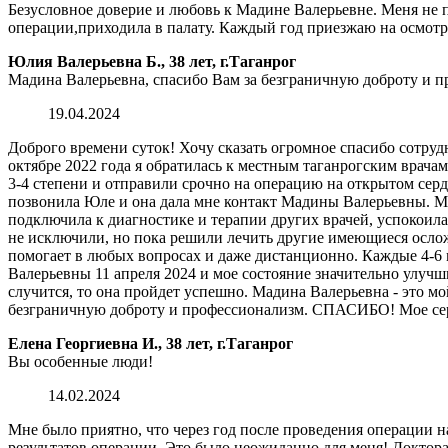
Безусловное доверие и любовь к Мадине Валерьевне. Меня не 
операции,приходила в палату. Каждый год приезжаю на осмотр,а 
Юлия Валерьевна Б., 38 лет, г.Таганрог
Мадина Валерьевна, спасибо Вам за безграничную доброту и 
19.04.2024
Доброго времени суток! Хочу сказать огромное спасибо сотру
октябре 2022 года я обратилась к местным таганрогским врачам
3-4 степени и отправили срочно на операцию на открытом сер
позвонила Юле и она дала мне контакт Мадины Валерьевны. Ма
подключила к диагностике и терапии других врачей, успокоила 
не исключили, но пока решили лечить другие имеющиеся ослож
помогает в любых вопросах и даже дистанционно. Каждые 4-6 м
Валерьевны 11 апреля 2024 и мое состояние значительно улучш
случится, то она пройдет успешно. Мадина Валерьевна - это мо
безграничную доброту и профессионализм. СПАСИБО! Мое сер
Елена Георгиевна И., 38 лет, г.Таганрог
Вы особенные люди!
14.02.2024
Мне было приятно, что через год после проведения операции
результатов операции. Это было неожиданно для меня! Доктор