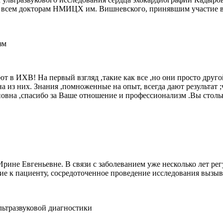
 и всем докторам НМИЦХ им. Вишневского, принявшим участие в
зм
в ИХВ! На первый взгляд ,такие как все ,но они просто другой
 из них. Знания ,помноженные на опыт, всегда дают результат ;
новна ,спасибо за Ваше отношение и профессионализм .Вы стольк
рине Евгеньевне. В связи с заболеванием уже несколько лет ре
е к пациенту, сосредоточенное проведение исследования вызыв
ьтразвуковой диагностики