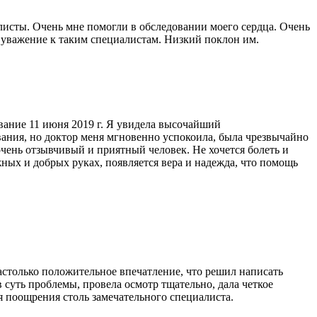
исты. Очень мне помогли в обследовании моего сердца. Очень
 уважение к таким специалистам. Низкий поклон им.
вание 11 июня 2019 г. Я увидела высочайший
ания, но доктор меня мгновенно успокоила, была чрезвычайно
очень отзывчивый и приятный человек. Не хочется болеть и
жных и добрых руках, появляется вера и надежда, что помощь
астолько положительное впечатление, что решил написать
суть проблемы, провела осмотр тщательно, дала четкое
я поощрения столь замечательного специалиста.