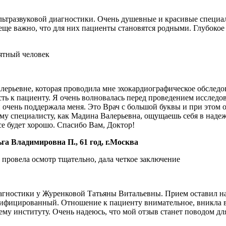
ьтразвуковой диагностики. Очень душевные и красивые специал
еще важно, что для них пациенты становятся родными. Глубокое
ятный человек
ерьевне, которая проводила мне эхокардиографическое обследо
ь к пациенту. Я очень волновалась перед проведением исследов
и очень поддержала меня. Это Врач с большой буквы и при этом 
кому специалисту, как Мадина Валерьевна, ощущаешь себя в наде
се будет хорошо. Спасибо Вам, Доктор!
а Владимировна П., 61 год, г.Москва
провела осмотр тщательно, дала четкое заключение
иагностики у Журенковой Татьяны Витальевны. Прием оставил н
лифицированный. Отношение к пациенту внимательное, вникла в 
му институту. Очень надеюсь, что мой отзыв станет поводом дл