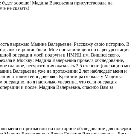
 будет хорошо! Мадина Валерьевна присутствовала на
че не сказать!
рность выражаю Мадине Валерьевне. Расскажу свою историю. В
 отдышка и резкие боли. Мне поставили диагноз - регургитация
спешной операции моей подруги в НМИЦ им. Вишневского,
оехала в Москву! Мадина Валерьевна провела обследование,
мое главное, регургитация оказалась 2,5 степени (операцию мы
адина Валерьевна уже на протяжении 2 лет наблюдает меня и
ания и только ей я доверяю. Крайний раз я была у Мадины
 операцию, но я настолько уверенна, что если операция
 операции и после. Мадина Валерьевна, спасибо Вам за
ли меня и пригласили на повторное обследование для поверки
ва Мадина Валерьевна и Ялова Евгения Владиславовна - Вам