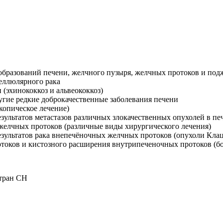
образований печени, желчного пузыря, желчных протоков и по
еллюлярного рака
(эхинококкоз и альвеококкоз)
угие редкие доброкачественные заболевания печени
копическое лечение)
зультатов метастазов различных злокачественных опухолей в пе
желчных протоков (различные виды хирургического лечения)
езультатов рака внепечёночных желчных протоков (опухоли Кла
токов и кистозного расширения внутрипеченочных протоков (б
стран СН