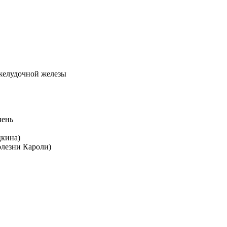
джелудочной железы
чень
цкина)
олезни Кароли)