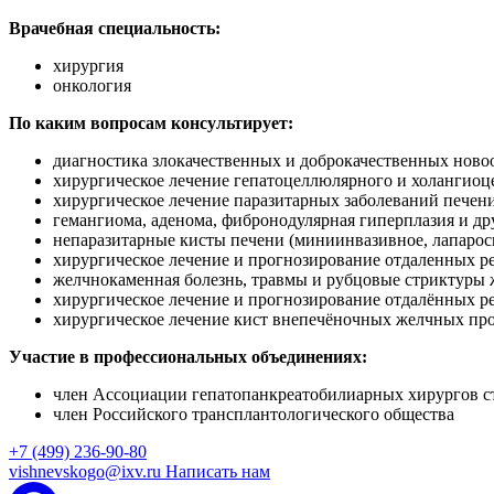
Врачебная специальность:
хирургия
онкология
По каким вопросам консультирует:
диагностика злокачественных и доброкачественных ново
хирургическое лечение гепатоцеллюлярного и холангиоц
хирургическое лечение паразитарных заболеваний печени 
гемангиома, аденома, фибронодулярная гиперплазия и др
непаразитарные кисты печени (миниинвазивное, лапарос
хирургическое лечение и прогнозирование отдаленных ре
желчнокаменная болезнь, травмы и рубцовые стриктуры 
хирургическое лечение и прогнозирование отдалённых р
хирургическое лечение кист внепечёночных желчных про
Участие в профессиональных объединениях:
член Ассоциации гепатопанкреатобилиарных хирургов 
член Российского трансплантологического общества
+7 (499) 236-90-80
vishnevskogo@ixv.ru
Написать нам