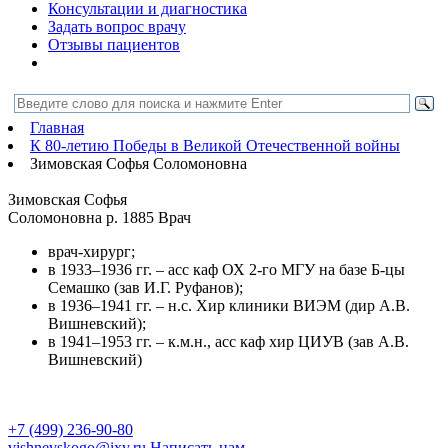
Консультации и диагностика
Задать вопрос врачу
Отзывы пациентов
Главная
К 80-летию Победы в Великой Отечественной войны
Зимовская Софья Соломоновна
Зимовская Софья
Соломоновна
р. 1885
Врач
врач-хирург;
в 1933–1936 гг. – асс каф ОХ 2-го МГУ на базе Б-цы
Семашко (зав И.Г. Руфанов);
в 1936–1941 гг. – н.с. Хир клиники ВИЭМ (дир А.В.
Вишневский);
в 1941–1953 гг. – к.м.н., асс каф хир ЦИУВ (зав А.В.
Вишневский)
+7 (499) 236-90-80
vishnevskogo@ixv.ru
Написать нам