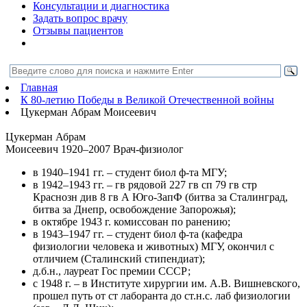
Консультации и диагностика
Задать вопрос врачу
Отзывы пациентов
Главная
К 80-летию Победы в Великой Отечественной войны
Цукерман Абрам Моисеевич
Цукерман Абрам
Моисеевич
1920–2007
Врач-физиолог
в 1940–1941 гг. – студент биол ф-та МГУ;
в 1942–1943 гг. – гв рядовой 227 гв сп 79 гв стр
Краснозн див 8 гв А Юго-ЗапФ (битва за Сталинград,
битва за Днепр, освобождение Запорожья);
в октябре 1943 г. комиссован по ранению;
в 1943–1947 гг. – студент биол ф-та (кафедра
физиологии человека и животных) МГУ, окончил с
отличием (Сталинский стипендиат);
д.б.н., лауреат Гос премии СССР;
с 1948 г. – в Институте хирургии им. А.В. Вишневского,
прошел путь от ст лаборанта до ст.н.с. лаб физиологии