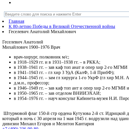
Главная
К 80-летию Победы в Великой Отечественной войны
Геселевич Анатолий Михайлович
Геселевич Анатолий
Михайлович
1900–1976
Врач
врач-хирург, полковник м/с;
в 1918–1929 гг. и в 1931–1938 гг. – в РККА;
в 1938–1941 гг. – зав каф топ анат и опер хир 2-го МГ
в 1941–1943 гг. – гл хир 3 УдА (КалФ, 1-й ПрибФ);
в 1944–1945 гг. – зам гл хирурга 1-го УкрФ (гл хир М.Н. 
д.м.н., профессор;
в 1946–1949 гг. – зав каф топ ант и опер хир 2-го МГМИ 
в 1950–1965 гг. – зав отделом ВНИИЭХАИ;
в 1954–1976 гг. – науч консульт Кабинета-музея Н.И. 
Штурмовой флаг 150-й стр ордена Кутузова 2-й ст. Идрицкой д
который в ночь с 30 апреля на 1 мая 1945 г. водрузили над зда
дивизии Михаил Егоров и Мелитон Кантария
+7 (499) 236-90-80