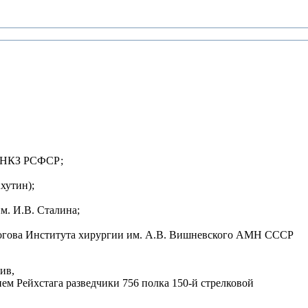
МИ НКЗ РСФСР;
Ахутин);
им. И.В. Сталина;
Пирогова Института хирургии им. А.В. Вишневского АМН СССР
ив,
нием Рейхстага разведчики 756 полка 150-й стрелковой