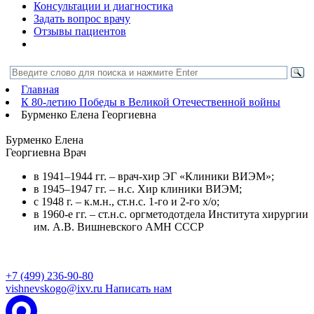
Консультации и диагностика
Задать вопрос врачу
Отзывы пациентов
Главная
К 80-летию Победы в Великой Отечественной войны
Бурменко Елена Георгиевна
Бурменко Елена
Георгиевна
Врач
в 1941–1944 гг. – врач-хир ЭГ «Клиники ВИЭМ»;
в 1945–1947 гг. – н.с. Хир клиники ВИЭМ;
с 1948 г. – к.м.н., ст.н.с. 1-го и 2-го х/о;
в 1960-е гг. – ст.н.с. оргметодотдела Института хирургии
им. А.В. Вишневского АМН СССР
+7 (499) 236-90-80
vishnevskogo@ixv.ru
Написать нам