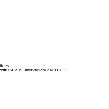
йне»;
ирургии им. А.В. Вишневского АМН СССР