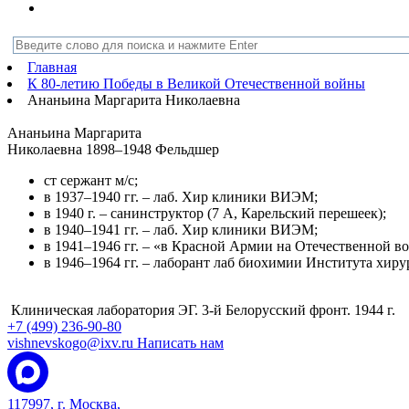
Главная
К 80-летию Победы в Великой Отечественной войны
Ананьина Маргарита Николаевна
Ананьина Маргарита
Николаевна
1898–1948
Фельдшер
ст сержант м/c;
в 1937–1940 гг. – лаб. Хир клиники ВИЭМ;
в 1940 г. – санинструктор (7 А, Карельский перешеек);
в 1940–1941 гг. – лаб. Хир клиники ВИЭМ;
в 1941–1946 гг. – «в Красной Армии на Отечественной во
в 1946–1964 гг. – лаборант лаб биохимии Института х
Клиническая лаборатория ЭГ. 3-й Белорусский фронт. 1944 г.
+7 (499) 236-90-80
vishnevskogo@ixv.ru
Написать нам
117997, г. Москва,