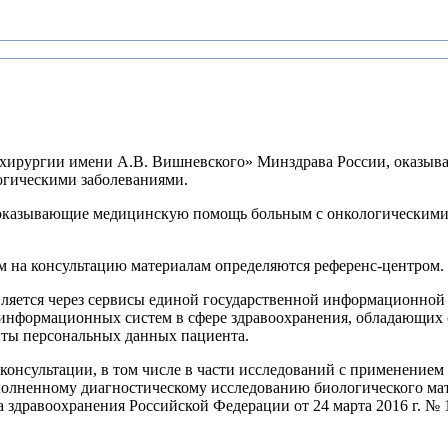
 хирургии имени А.В. Вишневского» Минздрава России, оказыв
гическими заболеваниями.
оказывающие медицинскую помощь больным с онкологическими з
м на консультацию материалам определяются референс-центром.
яется через сервисы единой государственной информационной 
 информационных систем в сфере здравоохранения, обладающи
иты персональных данных пациента.
нсультации, в том числе в части исследований с применением л
олненному диагностическому исследованию биологического мате
а здравоохранения Российской Федерации от 24 марта 2016 г. №