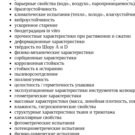
барьерные свойства (водо-, воздухо-, паропроницаемость)
брызгоустойчивость
климатические испытания (тепло-, холодо-, влагоустойчи
виброустойчивость
ускоренное старение
биодеградация in vitro
прочностные характеристики при растяжении и сжатии
деформационные характеристики
твёрдость по Шору А и D
физико-механические характеристики
сорбционные характеристики
коррозионная стойкость
стойкость к истиранию
пылеворсоотделение
пиллингуемость
целостность / герметичность упаковки
эксплуатационные характеристики инструментов колющ
геометрические характеристики
массовые характеристики (масса, линейная плотность, по
влажность, гигроскопические свойства
структурные характеристики ткани и трикотажа
капиллярные свойства
фотометрические испытания
потенциометрические испытания
физико-химические испытания