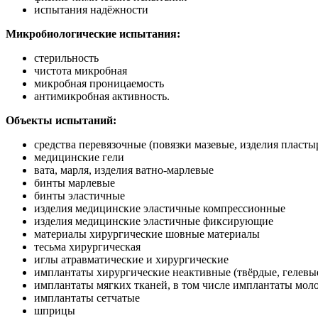
испытания надёжности
Микробиологические испытания:
стерильность
чистота микробная
микробная проницаемость
антимикробная активность.
Объекты испытаний:
средства перевязочные (повязки мазевые, изделия пласт
медицинские гели
вата, марля, изделия ватно-марлевые
бинты марлевые
бинты эластичные
изделия медицинские эластичные компрессионные
изделия медицинские эластичные фиксирующие
материалы хирургические шовные материалы
тесьма хирургическая
иглы атравматические и хирургические
имплантаты хирургические неактивные (твёрдые, гелевы
имплантаты мягких тканей, в том числе имплантаты мо
имплантаты сетчатые
шприцы