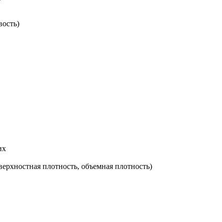
вость)
их
верхностная плотность, объемная плотность)