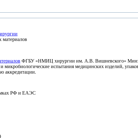
хирургии
х материалов
атериалов
ФГБУ «НМИЦ хирургии им. А.В. Вишневского» Минздр
е и микробиологические испытания медицинских изделий, упако
ью аккредитации.
амках РФ и ЕАЭС
)