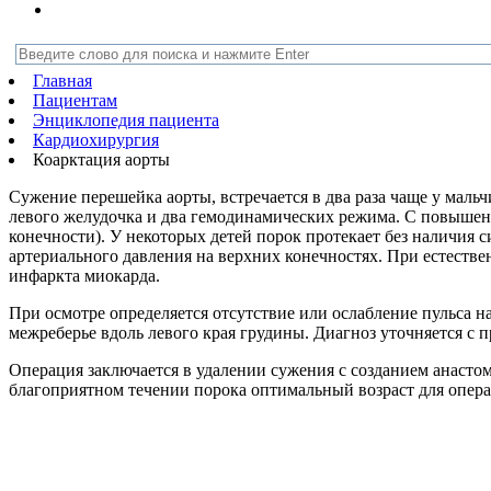
Главная
Пациентам
Энциклопедия пациента
Кардиохирургия
Коарктация аорты
Сужение перешейка аорты, встречается в два раза чаще у маль
левого желудочка и два гемодинамических режима. С повышенн
конечности). У некоторых детей порок протекает без наличия 
артериального давления на верхних конечностях. При естестве
инфаркта миокарда.
При осмотре определяется отсутствие или ослабление пульса н
межреберье вдоль левого края грудины. Диагноз уточняется с
Операция заключается в удалении сужения с созданием анасто
благоприятном течении порока оптимальный возраст для операц