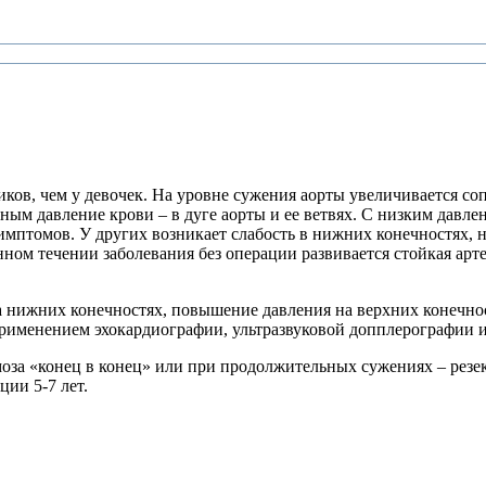
чиков, чем у девочек. На уровне сужения аорты увеличивается с
ым давление крови – в дуге аорты и ее ветвях. С низким давл
симптомов. У других возникает слабость в нижних конечностях,
нном течении заболевания без операции развивается стойкая арт
а нижних конечностях, повышение давления на верхних конечнос
 применением эхокардиографии, ультразвуковой допплерографии 
моза «конец в конец» или при продолжительных сужениях – резе
ии 5-7 лет.