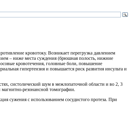
опротивление кровотоку. Возникает перегрузка давлением
ением – ниже места суждения (брюшная полость, нижние
 носовые кровотечения, головные боли, повышение
ериальная гипертензия и повышается риск развития инсульта и
тях, систолический шум в межлопаточной области и во 2, 3
и магнитно-резонансной томографии.
кция сужения с использованием сосудистого протеза. При