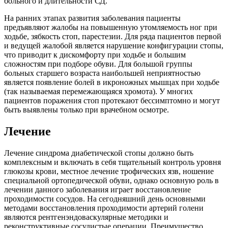
больного и длительности СД.
На ранних этапах развития заболевания пациенты
предъявляют жалобы на повышенную утомляемость ног при
ходьбе, зябкость стоп, парестезии. Для ряда пациентов первой
и ведущей жалобой является нарушение конфигурации стопы,
что приводит к дискомфорту при ходьбе и большим
сложностям при подборе обуви. Для большой группы
больных старшего возраста наибольшей неприятностью
является появление болей в икроножных мышцах при ходьбе
(так называемая перемежающаяся хромота). У многих
пациентов поражения стоп протекают бессимптомно и могут
быть выявлены только при врачебном осмотре.
Лечение
Лечение синдрома диабетической стопы должно быть
комплексным и включать в себя тщательный контроль уровня
глюкозы крови, местное лечение трофических язв, ношение
специальной ортопедической обуви, однако основную роль в
лечении данного заболевания играет восстановление
проходимости сосудов. На сегодняшний день основными
методами восстановления проходимости артерий голени
являются рентгенэндоваскулярные методики и
реконструктивные сосудистые операции. Преимущество