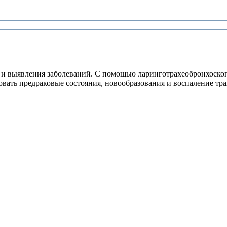
й и выявления заболеваний. С помощью ларинготрахеобронхоск
ровать предраковые состояния, новообразования и воспаление тр