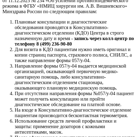
от 11.12.2023 № 234 «Об усилении противоэпидемического
режима в ФГБУ «НМИЦ хирургии им. А.В. Вишневского»
Минздрава России по следующим правилам:
Плановые консультации и диагностические
обследования проводятся в Консультативно-
диагностическом отделении (КДО) Центра в строго
назначенную дату и время -
запись через колл-центр по
телефону 8 (499) 236-90-80
Для визита в КДО пациентам нужно иметь оригинал и
копии страниц паспорта, страхового полиса, СНИЛС, а
также направление формы 057/у-04.
Направление формы 057/у-04 выдается медицинской
организацией, оказывающей первичную медико-
санитарную помощь, либо консультативно-
диагностическим отделением стационара,
оказывающего плановую медицинскую помощь.
При отсутствии направления формы №057/у-04 пациент
может получить консультацию или пройти
диагностическое обследование на платной основе.
На входе в Консультативно-диагностическое отделение
пациентам производится бесконтактная термометрия.
Использование средств личной профилактики и
защиты: применение дозаторов с кожными
антисептиками, масок.