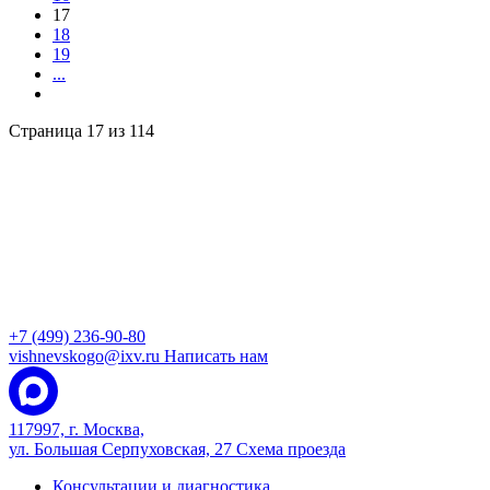
17
18
19
...
Страница 17 из 114
+7 (499) 236-90-80
vishnevskogo@ixv.ru
Написать нам
117997, г. Москва,
ул. Большая Серпуховская, 27
Схема проезда
Консультации и диагностика