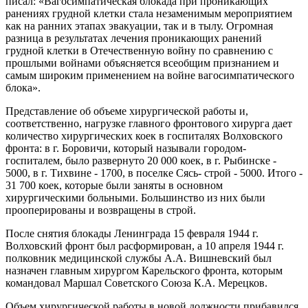
писал: «Вагосимпатическая блокада при проникающих
ранениях грудной клетки стала незаменимым мероприятием
как на ранних этапах эвакуации, так и в тылу. Огромная
разница в результатах лечения проникающих ранений
грудной клетки в Отечественную войну по сравнению с
прошлыми войнами объясняется всеобщим признанием и
самым широким применением на войне вагосимпатического
блока».
Представление об объеме хирургической работы и,
соответственно, нагрузке главного фронтового хирурга дает
количество хирургических коек в госпиталях Волховского
фронта: в г. Боровичи, который называли городом-
госпиталем, было развернуто 20 000 коек, в г. Рыбинске -
5000, в г. Тихвине - 1700, в поселке Сясь- строй - 5000. Итого -
31 700 коек, которые были заняты в основном
хирургическими больными. Большинство из них были
прооперированы и возвращены в строй.
После снятия блокады Ленинграда 15 февраля 1944 г.
Волховский фронт был расформирован, а 10 апреля 1944 г.
полковник медицинской службы А.А. Вишневский был
назначен главным хирургом Карельского фронта, которым
командовал Маршал Советского Союза К.А. Мерецков.
Объем хирургической работы в новой должности прибавился.