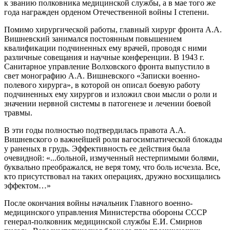
к званию полковника медицинской службы, а в мае того же
года награжден орденом Отечественной войны I степени.
Помимо хирургической работы, главный хирург фронта А.А.
Вишневский занимался постоянным повышением
квалификации подчиненных ему врачей, проводя с ними
различные совещания и научные конференции. В 1943 г.
Санитарное управление Волховского фронта выпустило в
свет монографию А.А. Вишневского «Записки военно-
полевого хирурга», в которой он описал боевую работу
подчиненных ему хирургов и изложил свои мысли о роли и
значении нервной системы в патогенезе и лечении боевой
травмы.
В эти годы полностью подтвердилась правота А.А.
Вишневского о важнейшей роли вагосимпатической блокады
у раненых в грудь. Эффективность ее действия была
очевидной: «...больной, измученный нестерпимыми болями,
буквально преображался, не веря тому, что боль исчезла. Все,
кто присутствовал на таких операциях, дружно восхищались
эффектом…»
После окончания войны начальник Главного военно-
медицинского управления Министерства обороны СССР
генерал-полковник медицинской службы Е.И. Смирнов