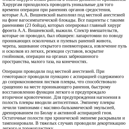
Хирургам приходилось проводить уникальные для того
времени операции при ранениях органов средостения,
которые A.А. Вишневский выполнял под местной анестезией
на фоне вагосимпатической блокады. Все пациенты с такими
ранениями (23 бойца), которых оперировал главный хирург
фронта А.А. Вишневский, выжили. Спектр вмешательств,
которые он проводил, был обширен: лапаротомии по поводу
проникающих осколочных и пулевых ранений живота,
черепа, зашивание открытого пневмоторакса, извлечение пуль
и осколков из легких, резекции суставов, вскрытие
гнойников, операции на органах забрюшинного
пространства, малого таза, на конечностях.
Операции проводили под местной анестезией. При
гемотораксе проводили пункцию с аспирацией содержимого
до соприкосновения листков плевры, что способствовало
сращению на месте проникающего ранения, быстрому
восстановлению функции легкого и предупреждало
вторичное кровотечение. Для предупреждения нагноения в
полость плевры вводили антисептики. Эмпиему плевры
лечили тампонами с масляно-бальзамической эмульсией,
дренированием по Бюлау и активной аспирацией гноя.
Остаточные полости при хронической эмпиеме раскрывали и
тампонировали. В тяжелых случаях проводили декортикацию
легкого и торакопластику.