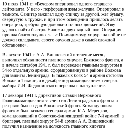
10 июля 1941 г.: «Вечером оперировал одного старшего
лейтенанта. У него - перфорация язвы желудка. Оперировал в
темноте. Санитар зажигал одну спичку за другой, жег бумагу,
свернутую в трубки, и при этом освещении пришлось делать
операцию, требующую довольно точных движений. Язву
удалось найти быстро. Наложил двухрядный шов. Операция
прошла благополучно. <…> По-видимому, хирург на войне не
должен складывать своего оружия даже в самой сложной
обстановке».
В августе 1941 г. А.А. Вишневский в течение месяца
выполнял обязанности главного хирурга Брянского фронта, а
в начале сентября 1941 г. был переведен главным хирургом в
54-ю отдельную армию, сформированную в районе Волхова
для защиты Ленинграда. В тяжелых боях 54-я армия отстояла
Волхов и Тихвин, а в декабре под командованием генерал-
майора И.И. Федюнинского перешла в наступление.
17 декабря 1941 г. директивой Ставки Верховного
Главнокомандования за счет сил Ленинградского фронта и
резервов был создан Волховский фронт. Командующим
фронтом был назначен генерал армии К.А. Мерецков,
командовавший в Советско-финляндской войне 7-й армией, а
бригврач, главный хирург 54-й армии А.А. Вишневский
получил назначение на должность главного хирурга