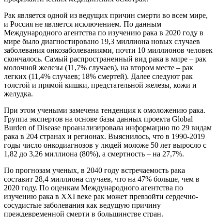
Рак является одной из ведущих причин смерти во всем мире,
и Россия не является исключением. По данным
Международного агентства по изучению рака в 2020 году в
мире было диагностировано 19,3 миллиона новых случаев
заболевания онкозаболеваниями, почти 10 миллионов человек
скончалось. Самый распространенный вид рака в мире – рак
молочной железы (11,7% случаев), на втором месте – рак
легких (11,4% случаев; 18% смертей). Далее следуют рак
толстой и прямой кишки, предстательной железы, кожи и
желудка.
При этом учеными замечена тенденция к омоложению рака.
Группа экспертов на основе базы данных проекта Global
Burden of Disease проанализировала информацию по 29 видам
рака в 204 странах и регионах. Выяснилось, что в 1990-2019
годы число онкодиагнозов у людей моложе 50 лет выросло с
1,82 до 3,26 миллиона (80%), а смертность – на 27,7%.
По прогнозам ученых, в 2040 году встречаемость рака
составит 28,4 миллиона случаев, что на 47% больше, чем в
2020 году. По оценкам Международного агентства по
изучению рака в XXI веке рак может превзойти сердечно-
сосудистые заболевания как ведущую причину
преждевременной смерти в большинстве стран.