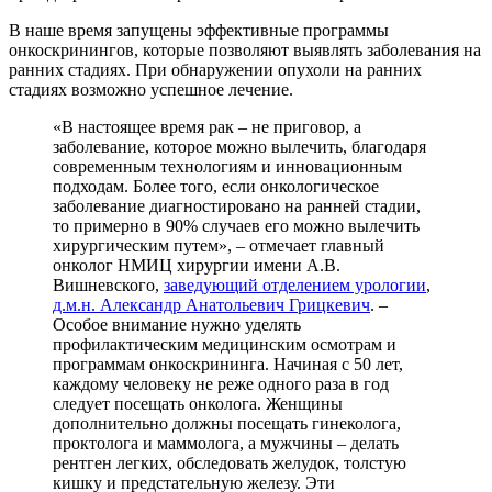
В наше время запущены эффективные программы
онкоскринингов, которые позволяют выявлять заболевания на
ранних стадиях. При обнаружении опухоли на ранних
стадиях возможно успешное лечение.
«В настоящее время рак – не приговор, а
заболевание, которое можно вылечить, благодаря
современным технологиям и инновационным
подходам. Более того, если онкологическое
заболевание диагностировано на ранней стадии,
то примерно в 90% случаев его можно вылечить
хирургическим путем», – отмечает главный
онколог НМИЦ хирургии имени А.В.
Вишневского,
заведующий отделением урологии
,
д.м.н. Александр Анатольевич Грицкевич
. –
Особое внимание нужно уделять
профилактическим медицинским осмотрам и
программам онкоскрининга. Начиная с 50 лет,
каждому человеку не реже одного раза в год
следует посещать онколога. Женщины
дополнительно должны посещать гинеколога,
проктолога и маммолога, а мужчины – делать
рентген легких, обследовать желудок, толстую
кишку и предстательную железу. Эти