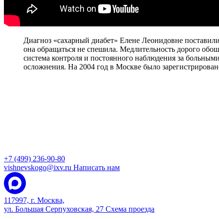
Диагноз «сахарный диабет» Елене Леонидовне поставили п
она обращаться не спешила. Медлительность дорого обошл
система контроля и постоянного наблюдения за больными
осложнения. На 2004 год в Москве было зарегистрирован
+7 (499) 236-90-80
vishnevskogo@ixv.ru
Написать нам
117997, г. Москва,
ул. Большая Серпуховская, 27
Схема проезда