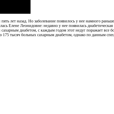
ять лет назад. Но заболевание появилось у нее намного раньше –
ась Елене Леонидовне: недавно у нее появилась диабетическая с
 сахарным диабетом, с каждым годом этот недуг поражает все б
о 175 тысяч больных сахарным диабетом, однако по данным специ