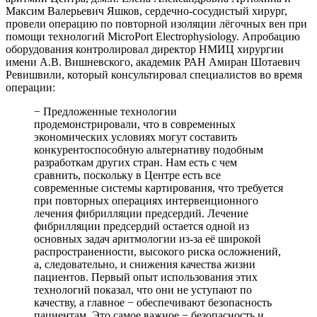
Максим Валерьевич Яшков, сердечно-сосудистый хирург,
провели операцию по повторной изоляции лёгочных вен при
помощи технологий MicroPort Electrophysiology. Апробацию
оборудования контролировал директор НМИЦ хирургии
имени А.В. Вишневского, академик РАН Амиран Шотаевич
Ревишвили, который консультировал специалистов во время
операции:
− Предложенные технологии
продемонстрировали, что в современных
экономических условиях могут составить
конкурентоспособную альтернативу подобным
разработкам других стран. Нам есть с чем
сравнить, поскольку в Центре есть все
современные системы картирования, что требуется
при повторных операциях интервенционного
лечения фибрилляции предсердий. Лечение
фибрилляции предсердий остается одной из
основных задач аритмологии из-за её широкой
распространенности, высокого риска осложнений,
а, следовательно, и снижения качества жизни
пациентов. Первый опыт использования этих
технологий показал, что они не уступают по
качеству, а главное − обеспечивают безопасность
пациентам. Это самое важное − безопасность и