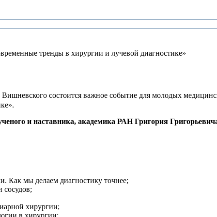
временные тренды в хирургии и лучевой диагностике»
 В. Вишневского состоится важное событие для молодых медици
ке».
ченого и наставника, академика РАН Григория Григорьевича
и. Как мы делаем диагностику точнее;
 сосудов;
иарной хирургии;
огии в хирургии;