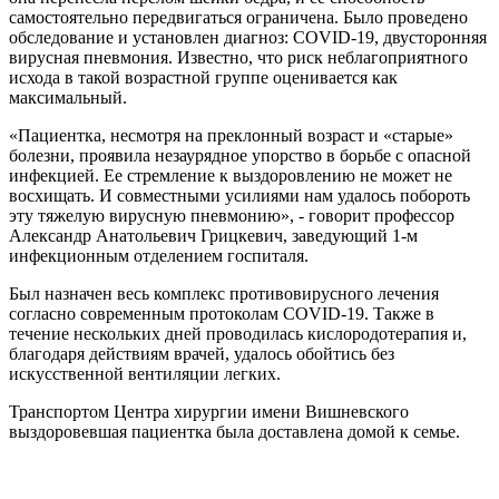
самостоятельно передвигаться ограничена. Было проведено
обследование и установлен диагноз: COVID-19, двусторонняя
вирусная пневмония. Известно, что риск неблагоприятного
исхода в такой возрастной группе оценивается как
максимальный.
«Пациентка, несмотря на преклонный возраст и «старые»
болезни, проявила незаурядное упорство в борьбе с опасной
инфекцией. Ее стремление к выздоровлению не может не
восхищать. И совместными усилиями нам удалось побороть
эту тяжелую вирусную пневмонию», - говорит профессор
Александр Анатольевич Грицкевич, заведующий 1-м
инфекционным отделением госпиталя.
Был назначен весь комплекс противовирусного лечения
согласно современным протоколам COVID-19. Также в
течение нескольких дней проводилась кислородотерапия и,
благодаря действиям врачей, удалось обойтись без
искусственной вентиляции легких.
Транспортом Центра хирургии имени Вишневского
выздоровевшая пациентка была доставлена домой к семье.