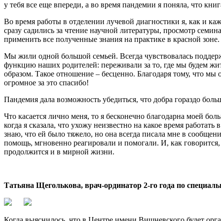
у тебя все еще впереди, а во время пандемии я поняла, что кн
Во время работы в отделении лучевой диагностики я, как и ка
сразу садились за чтение научной литературы, просмотр семин
применить все полученные знания на практике в красной зоне. 
Мы жили одной большой семьей. Всегда чувствовалась поддерж
функцию наших родителей: переживали за то, где мы будем жит
образом. Такое отношение – бесценно. Благодаря тому, что м
огромное за это спасибо!
Пандемия дала возможность убедиться, что добра гораздо боль
Что касается лично меня, то я бесконечно благодарна моей бол
когда я сказала, что ухожу неизвестно на какое время работать
знаю, что ей было тяжело, но она всегда писала мне в сообщени
помощь, мгновенно реагировали и помогали. И, как говорится,
продолжится и в мирной жизни.
Татьяна Щеголькова, врач-ординатор 2-го года по специал
Когда выяснилось, что в Центре имени Вишневского будет орган