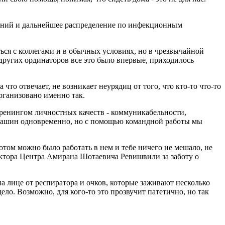
ваний и дальнейшее распределение по инфекционным
ься с коллегами и в обычных условиях, но в чрезвычайной
других ординаторов все это было впервые, приходилось
что отвечает, не возникает неурядиц от того, что кто-то что-то
рганизовано именно так.
 тренингом личностных качеств - коммуникабельности,
о машин одновременно, но с помощью командной работы мы
отом можно было работать в нем и тебе ничего не мешало, не
ректора Центра Амирана Шотаевича Ревишвили за заботу о
а лице от респиратора и очков, которые заживают несколько
ело. Возможно, для кого-то это прозвучит патетично, но так