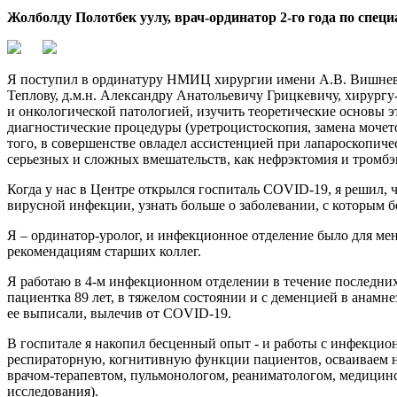
Жолболду Полотбек уулу, врач-ординатор 2-го года по спец
Я поступил в ординатуру НМИЦ хирургии имени А.В. Вишневско
Теплову, д.м.н. Александру Анатольевичу Грицкевичу, хирург
и онкологической патологией, изучить теоретические основы 
диагностические процедуры (уретроцистоскопия, замена мочет
того, в совершенстве овладел ассистенцией при лапароскопиче
серьезных и сложных вмешательств, как нефрэктомия и тромб
Когда у нас в Центре открылся госпиталь COVID-19, я решил, ч
вирусной инфекции, узнать больше о заболевании, с которым бо
Я – ординатор-уролог, и инфекционное отделение было для ме
рекомендациям старших коллег.
Я работаю в 4-м инфекционном отделении в течение последних
пациентка 89 лет, в тяжелом состоянии и с деменцией в анамне
ее выписали, вылечив от COVID-19.
В госпитале я накопил бесценный опыт - и работы с инфекци
респираторную, когнитивную функции пациентов, осваиваем но
врачом-терапевтом, пульмонологом, реаниматологом, медицинс
исследования).