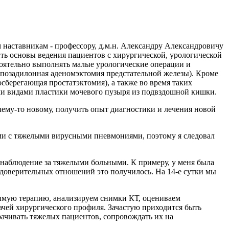
наставникам - профессору, д.м.н. Александру Александровичу
ть основы ведения пациентов с хирургической, урологической
тоятельно выполнять малые урологические операции и
, позадилонная аденомэктомия предстательной железы). Кроме
сберегающая простатэктомия), а также во время таких
ми видами пластики мочевого пузыря из подвздошной кишки.
 чему-то новому, получить опыт диагностики и лечения новой
ами с тяжелыми вирусными пневмониями, поэтому я следовал
 наблюдение за тяжелыми больными. К примеру, у меня была
я доверительных отношений это получилось. На 14-е сутки мы
димую терапию, анализируем снимки КТ, оцениваем
ачей хирургического профиля. Зачастую приходится быть
рачивать тяжелых пациентов, сопровождать их на