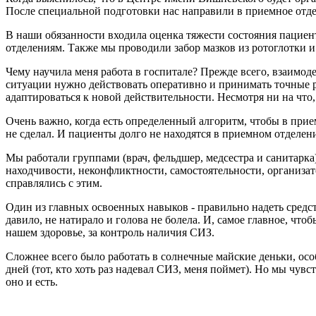
После специальной подготовки нас направили в приемное отде
В наши обязанности входила оценка тяжести состояния пацие
отделениям. Также мы проводили забор мазков из ротоглотки и
Чему научила меня работа в госпитале? Прежде всего, взаимод
ситуации нужно действовать оперативно и принимать точные р
адаптироваться к новой действительности. Несмотря ни на что
Очень важно, когда есть определенный алгоритм, чтобы в приемн
не сделал. И пациенты долго не находятся в приемном отделен
Мы работали группами (врач, фельдшер, медсестра и санитарка
находчивости, неконфликтности, самостоятельности, организа
справлялись с этим.
Один из главных освоенных навыков - правильно надеть средст
давило, не натирало и голова не болела. И, самое главное, ч
нашем здоровье, за контроль наличия СИЗ.
Сложнее всего было работать в солнечные майские деньки, осо
дней (тот, кто хоть раз надевал СИЗ, меня поймет). Но мы чувс
оно и есть.