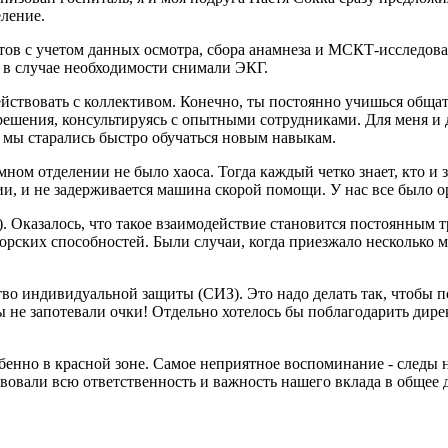
ление.
нтов с учетом данных осмотра, сбора анамнеза и МСКТ-исследо
 в случае необходимости снимали ЭКГ.
ействовать с коллективом. Конечно, ты постоянно учишься общат
ешения, консультируясь с опытными сотрудниками. Для меня и 
, мы старались быстро обучаться новым навыкам.
ом отделении не было хаоса. Тогда каждый четко знает, кто и за 
ии, и не задерживается машина скорой помощи. У нас все было о
). Оказалось, что такое взаимодействие становится постоянным
торских способностей. Были случаи, когда приезжало нескольк
во индивидуальной защиты (СИЗ). Это надо делать так, чтобы п
тобы не запотевали очки! Отдельно хотелось бы поблагодарить ди
бенно в красной зоне. Самое неприятное воспоминание - следы н
твовали всю ответственность и важность нашего вклада в общее д