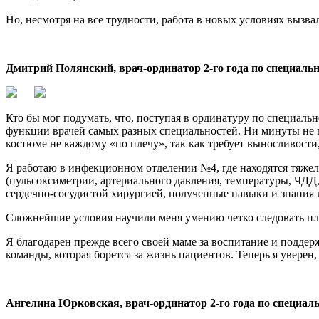
Но, несмотря на все трудности, работа в новых условиях вызв
Дмитрий Полянский, врач-ординатор 2-го года по специальн
Кто бы мог подумать, что, поступая в ординатуру по специаль
функции врачей самых разных специальностей. Ни минуты не кол
костюме не каждому «по плечу», так как требует выносливости,
Я работаю в инфекционном отделении №4, где находятся тяжел
(пульсоксиметрии, артериального давления, температуры, ЧДД,
сердечно-сосудистой хирургией, полученные навыки и знания
Сложнейшие условия научили меня умению четко следовать пла
Я благодарен прежде всего своей маме за воспитание и подде
команды, которая борется за жизнь пациентов. Теперь я уверен,
Ангелина Юрковская, врач-ординатор 2-го года по специал