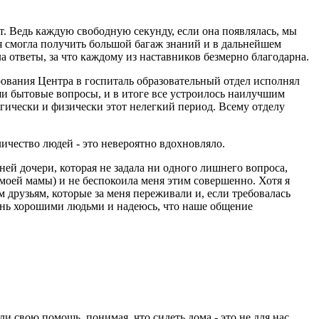
. Ведь каждую свободную секунду, если она появлялась, мы
 я смогла получить большой багаж знаний и в дальнейшем
ла ответы, за что каждому из наставников безмерно благодарна.
ования Центра в госпиталь образовательный отдел исполнял
аши бытовые вопросы, и в итоге все устроилось наилучшим
гически и физически этот нелегкий период. Всему отделу
ичество людей - это невероятно вдохновляло.
ней дочери, которая не задала ни одного лишнего вопроса,
о, моей мамы) и не беспокоила меня этим совершенно. Хотя я
м друзьям, которые за меня переживали и, если требовалась
очень хорошими людьми и надеюсь, что наше общение
и свою помощь, понимая, что сидеть дома - это не для нас.