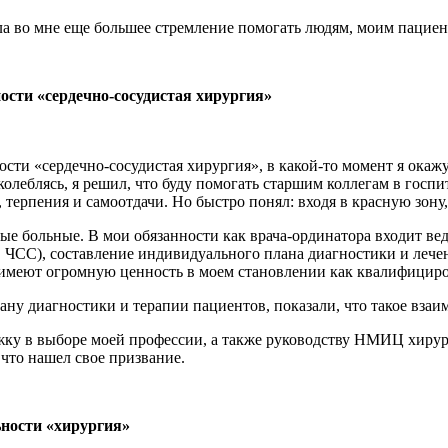
ала во мне еще большее стремление помогать людям, моим пациен
ости «сердечно-сосудистая хирургия»
ности «сердечно-сосудистая хирургия», в какой-то момент я ока
еблясь, я решил, что буду помогать старшим коллегам в госпита
 терпения и самоотдачи. Но быстро понял: входя в красную зону,
ые больные. В мои обязанности как врача-ординатора входит ве
 ЧСС), составление индивидуального плана диагностики и лечени
 имеют огромную ценность в моем становлении как квалифициро
ну диагностики и терапии пациентов, показали, что такое взаи
ржку в выборе моей профессии, а также руководству НМИЦ хирур
 что нашел свое призвание.
ьности «хирургия»