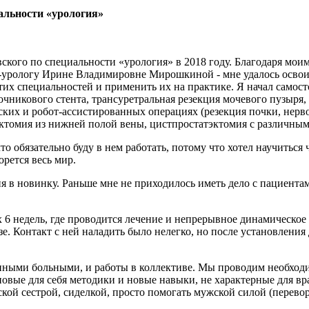
иальности «урология»
го по специальности «урология» в 2018 году. Благодаря моим 
у-урологу Ирине Владимировне Мирошкиной - мне удалось освои
этих специальностей и применить их на практике. Я начал самос
очникового стента, трансуретральная резекция мочевого пузыря
ских и робот-ассистированных операциях (резекция почки, нерво
эктомия из нижней полой вены, цистпростатэктомия с различны
то обязательно буду в нем работать, потому что хотел научиться
рется весь мир.
ня в новинку. Раньше мне не приходилось иметь дело с пациент
 6 недель, где проводится лечение и непрерывное динамическое
зе. Контакт с ней наладить было нелегко, но после установлени
онными больными, и работы в коллективе. Мы проводим необхо
вые для себя методики и новые навыки, не характерные для вр
кой сестрой, сиделкой, просто помогать мужской силой (перево