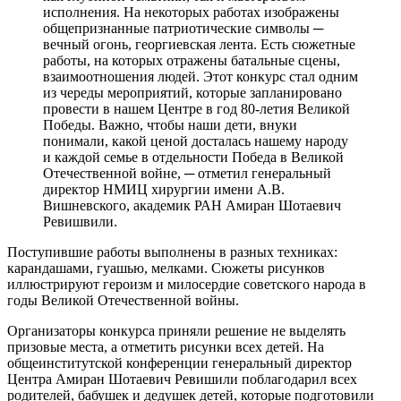
исполнения. На некоторых работах изображены
общепризнанные патриотические символы ─
вечный огонь, георгиевская лента. Есть сюжетные
работы, на которых отражены батальные сцены,
взаимоотношения людей. Этот конкурс стал одним
из череды мероприятий, которые запланировано
провести в нашем Центре в год 80-летия Великой
Победы. Важно, чтобы наши дети, внуки
понимали, какой ценой досталась нашему народу
и каждой семье в отдельности Победа в Великой
Отечественной войне, ─ отметил генеральный
директор НМИЦ хирургии имени А.В.
Вишневского, академик РАН Амиран Шотаевич
Ревишвили.
Поступившие работы выполнены в разных техниках:
карандашами, гуашью, мелками. Сюжеты рисунков
иллюстрируют героизм и милосердие советского народа в
годы Великой Отечественной войны.
Организаторы конкурса приняли решение не выделять
призовые места, а отметить рисунки всех детей. На
общеинститутской конференции генеральный директор
Центра Амиран Шотаевич Ревишили поблагодарил всех
родителей, бабушек и дедушек детей, которые подготовили