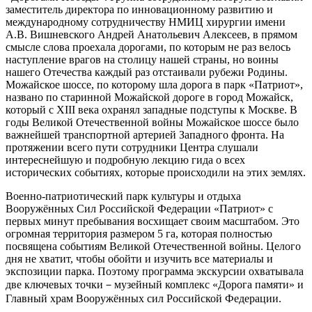
заместитель директора по инновационному развитию и
международному сотрудничеству НМИЦ хирургии имени
А.В. Вишневского Андрей Анатольевич Алексеев, в прямом
смысле слова проехала дорогами, по которым не раз велось
наступление врагов на столицу нашей страны, но воины
нашего Отечества каждый раз отстаивали рубежи Родины.
Можайское шоссе, по которому шла дорога в парк «Патриот»,
названо по старинной Можайской дороге в город Можайск,
который с XIII века охранял западные подступы к Москве. В
годы Великой Отечественной войны Можайское шоссе было
важнейшей транспортной артерией Западного фронта. На
протяжении всего пути сотрудники Центра слушали
интереснейшую и подробную лекцию гида о всех
исторических событиях, которые происходили на этих землях.
Военно-патриотический парк культуры и отдыха
Вооружённых Сил Российской Федерации «Патриот» с
первых минут пребывания восхищает своим масштабом. Это
огромная территория размером 5 га, которая полностью
посвящена событиям Великой Отечественной войны. Целого
дня не хватит, чтобы обойти и изучить все материалы и
экспозиции парка. Поэтому программа экскурсии охватывала
две ключевых точки－музейный комплекс «Дорога памяти» и
Главный храм Вооружённых сил Российской Федерации.