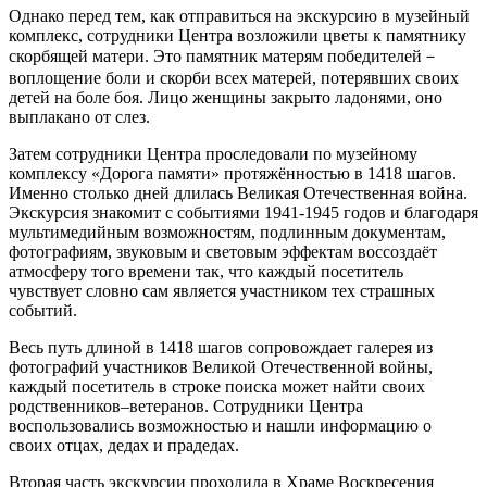
Однако перед тем, как отправиться на экскурсию в музейный
комплекс, сотрудники Центра возложили цветы к памятнику
скорбящей матери. Это памятник матерям победителей－
воплощение боли и скорби всех матерей, потерявших своих
детей на боле боя. Лицо женщины закрыто ладонями, оно
выплакано от слез.
Затем сотрудники Центра проследовали по музейному
комплексу «Дорога памяти» протяжённостью в 1418 шагов.
Именно столько дней длилась Великая Отечественная война.
Экскурсия знакомит с событиями 1941-1945 годов и благодаря
мультимедийным возможностям, подлинным документам,
фотографиям, звуковым и световым эффектам воссоздаёт
атмосферу того времени так, что каждый посетитель
чувствует словно сам является участником тех страшных
событий.
Весь путь длиной в 1418 шагов сопровождает галерея из
фотографий участников Великой Отечественной войны,
каждый посетитель в строке поиска может найти своих
родственников–ветеранов. Сотрудники Центра
воспользовались возможностью и нашли информацию о
своих отцах, дедах и прадедах.
Вторая часть экскурсии проходила в Храме Воскресения