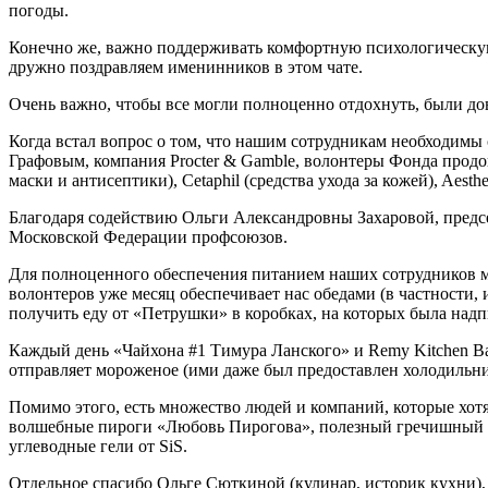
погоды.
Конечно же, важно поддерживать комфортную психологическую о
дружно поздравляем именинников в этом чате.
Очень важно, чтобы все могли полноценно отдохнуть, были дов
Когда встал вопрос о том, что нашим сотрудникам необходимы с
Графовым, компания Procter & Gamble, волонтеры Фонда прод
маски и антисептики), Cetaphil (средства ухода за кожей), Aest
Благодаря содействию Ольги Александровны Захаровой, предс
Московской Федерации профсоюзов.
Для полноценного обеспечения питанием наших сотрудников м
волонтеров уже месяц обеспечивает нас обедами (в частности,
получить еду от «Петрушки» в коробках, на которых была надп
Каждый день «Чайхона #1 Тимура Ланского» и Remy Kitchen B
отправляет мороженое (ими даже был предоставлен холодильни
Помимо этого, есть множество людей и компаний, которые хот
волшебные пироги «Любовь Пирогова», полезный гречишный шокол
углеводные гели от SiS.
Отдельное спасибо Ольге Сюткиной (кулинар, историк кухни),