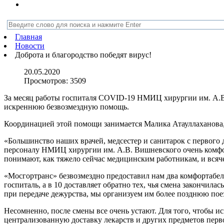
Главная
Новости
Доброта и благородство победят вирус!
20.05.2020
Просмотров:
3509
За месяц работы госпиталя COVID-19 НМИЦ хирургии им. А.В.
искреннюю безвозмездную помощь.
Координацией этой помощи занимается Малика Атауллаханова,
«Большинство наших врачей, медсестер и санитарок с первого
персоналу НМИЦ хирургии им. А.В. Вишневского очень комфорт
понимают, как тяжело сейчас медицинским работникам, и всяч
«Мосгортранс» безвозмездно предоставил нам два комфортабельн
госпиталь, а в 10 доставляет обратно тех, чья смена закончила
при передаче дежурства, мы организуем им более позднюю поез
Несомненно, после смены все очень устают. Для того, чтобы и
централизованную доставку лекарств и других предметов перв