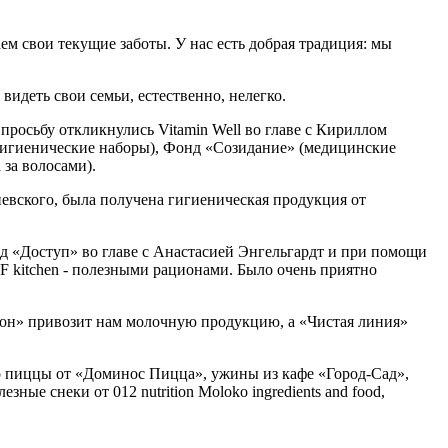
м свои текущие заботы. У нас есть добрая традиция: мы
идеть свои семьи, естественно, нелегко.
просьбу откликнулись Vitamin Well во главе с Кириллом
гигиенические наборы), Фонд «Созидание» (медицинские
 за волосами).
вского, была получена гигиеническая продукция от
д «Доступ» во главе с Анастасией Энгельгардт и при помощи
MF kitchen - полезными рационами. Было очень приятно
он» привозит нам молочную продукцию, а «Чистая линия»
го пиццы от «Доминос Пицца», ужины из кафе «Город-Сад»,
е снеки от 012 nutrition Moloko ingredients and food,