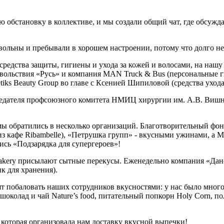
бстановку в коллективе, и мы создали общий чат, где обсуждае
ольны и пребывали в хорошем настроении, потому что долго не в
редства защиты, гигиены и ухода за кожей и волосами, на нашу 
овольствия «Русь» и компания MAN Truck & Bus (персональные 
hetiks Beauty Group во главе с Ксенией Шипиловой (средства ухода
едателя профсоюзного комитета НМИЦ хирургии им. А.В. Вишне
ы обратились в несколько организаций. Благотворительный фон
 из кафе Ribambelle), «Петрушка групп» - вкусными ужинами, а 
ись «Подзарядка для супергероев»!
akery присылают сытные перекусы. Еженедельно компания «Дан
к для хранения).
ят побаловать наших сотрудников вкусностями: у нас было мно
ад и чай Nature’s food, питательный попкорн Holy Corn, полезны
 которая организовала нам доставку вкусной выпечки!