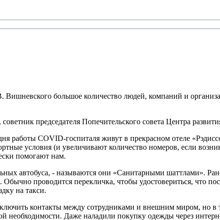
 Вишневского большое количество людей, компаний и организа
 советник председателя Попечительского совета Центра развит
 дня работы COVID-госпиталя живут в прекрасном отеле «Рэдис
ные условия (и увеличивают количество номеров, если возникае
ески помогают нам.
ых автобуса, - называются они «Санитарными шаттлами». Рано ут
сь. Обычно проводится перекличка, чтобы удостовериться, что пос
дку на такси.
сключить контакты между сотрудниками и внешним миром, но в т
ой необходимости. Даже наладили покупку одежды через интерне