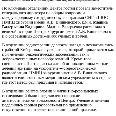
По ключевым отделениям Центра гостей провела заместитель
генерального директора по общим вопросам и
международному сотрудничеству со странами СНГ и ШОС
НМИЦ хирургии имени А.В. Вишневского, к.м.н.
Мадина
Валерьевна Кадырова
. Мадина Валерьевна рассказала о
великой истории Центра хирургии имени А.В. Вишневского
и о современных достижениях ученых и врачей.
В отделении радиотерапии делегаты наглядно познакомились
с работой Кибер-ножа ─ ускорителя, который применяется как
при лечении онкологических заболеваний, так и
доброкачественных новообразований. Кроме того,
специалисты Центра рассказали об инновационном методе
лечения аритмий на ускорителе ─ стереотаксической
радиоаблации. НМИЦ хирургии имени А.В. Вишневского
является единственным медицинским учреждением в стране,
где этот метод был придуман и используется.
В отделении рентгенологии и магнитно-резонансных
исследований были представлены широкие
диагностическими возможности Центра. Ученые отделения
поделились своими разработками по применению
искусственного интеллекта в клинической практике.