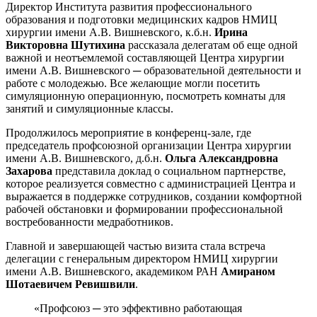
Директор Института развития профессионального
образования и подготовки медицинских кадров НМИЦ
хирургии имени А.В. Вишневского, к.б.н.
Ирина
Викторовна Шутихина
рассказала делегатам об еще одной
важной и неотъемлемой составляющей Центра хирургии
имени А.В. Вишневского ─ образовательной деятельности и
работе с молодежью. Все желающие могли посетить
симуляционную операционную, посмотреть комнаты для
занятий и симуляционные классы.
Продолжилось мероприятие в конференц-зале, где
председатель профсоюзной организации Центра хирургии
имени А.В. Вишневского, д.б.н.
Ольга Александровна
Захарова
представила доклад о социальном партнерстве,
которое реализуется совместно с администрацией Центра и
выражается в поддержке сотрудников, создании комфортной
рабочей обстановки и формировании профессиональной
востребованности медработников.
Главной и завершающей частью визита стала встреча
делегации с генеральным директором НМИЦ хирургии
имени А.В. Вишневского, академиком РАН
Амираном
Шотаевичем Ревишвили
.
«Профсоюз ─ это эффективно работающая