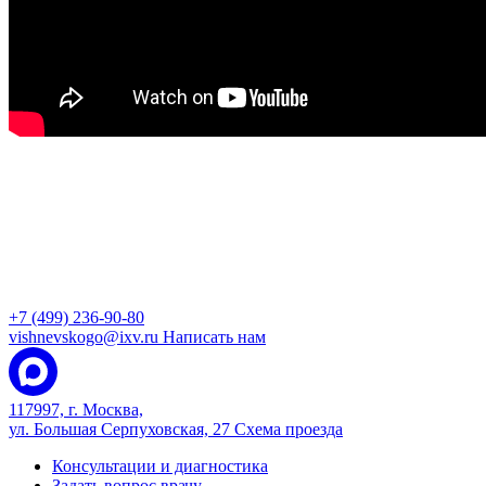
+7 (499) 236-90-80
vishnevskogo@ixv.ru
Написать нам
117997, г. Москва,
ул. Большая Серпуховская, 27
Схема проезда
Консультации и диагностика
Задать вопрос врачу